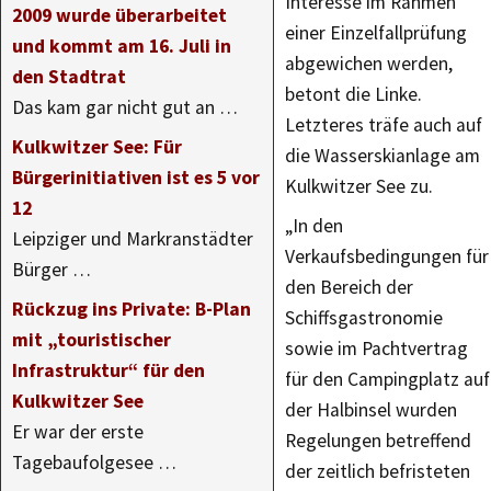
Interesse im Rahmen
2009 wurde überarbeitet
einer Einzelfallprüfung
und kommt am 16. Juli in
abgewichen werden,
den Stadtrat
betont die Linke.
Das kam gar nicht gut an …
Letzteres träfe auch auf
Kulkwitzer See: Für
die Wasserskianlage am
Bürgerinitiativen ist es 5 vor
Kulkwitzer See zu.
12
„In den
Leipziger und Markranstädter
Verkaufsbedingungen für
Bürger …
den Bereich der
Rückzug ins Private: B-Plan
Schiffsgastronomie
mit „touristischer
sowie im Pachtvertrag
Infrastruktur“ für den
für den Campingplatz auf
Kulkwitzer See
der Halbinsel wurden
Er war der erste
Regelungen betreffend
Tagebaufolgesee …
der zeitlich befristeten