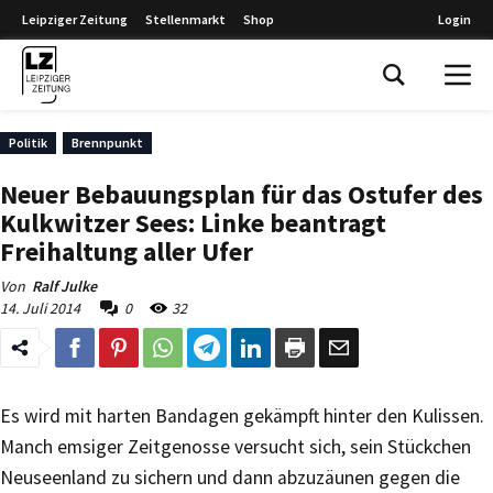
Leipziger Zeitung
Stellenmarkt
Shop
Login
Leipziger Zeitung
Politik
Brennpunkt
Neuer Bebauungsplan für das Ostufer des
Kulkwitzer Sees: Linke beantragt
Freihaltung aller Ufer
Von
Ralf Julke
14. Juli 2014
0
32
Es wird mit harten Bandagen gekämpft hinter den Kulissen.
Manch emsiger Zeitgenosse versucht sich, sein Stückchen
Neuseenland zu sichern und dann abzuzäunen gegen die