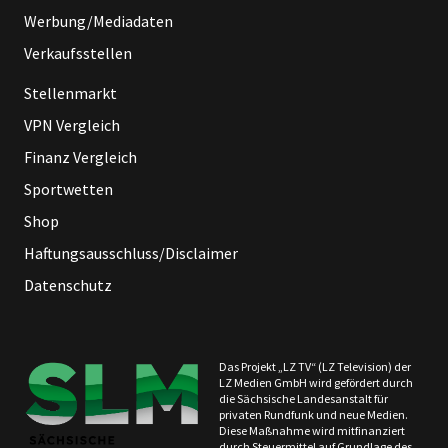
Werbung/Mediadaten
Verkaufsstellen
Stellenmarkt
VPN Vergleich
Finanz Vergleich
Sportwetten
Shop
Haftungsausschluss/Disclaimer
Datenschutz
Das Projekt „LZ TV“ (LZ Television) der
LZ Medien GmbH wird gefördert durch
die Sächsische Landesanstalt für
privaten Rundfunk und neue Medien.
Diese Maßnahme wird mitfinanziert
durch Steuermittel auf Grundlage des