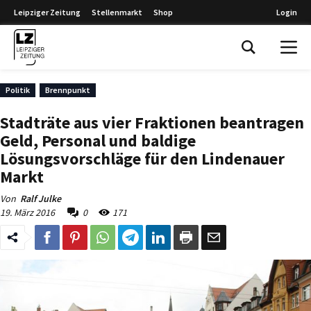
Leipziger Zeitung
Stellenmarkt
Shop
Login
Leipziger Zeitung
Politik
Brennpunkt
Stadträte aus vier Fraktionen beantragen
Geld, Personal und baldige
Lösungsvorschläge für den Lindenauer
Markt
Von
Ralf Julke
19. März 2016
0
171