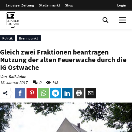
Leipziger Zeitung
Stellenmarkt
Shop
Login
Leipziger Zeitung
Politik
Brennpunkt
Gleich zwei Fraktionen beantragen
Nutzung der alten Feuerwache durch die
IG Ostwache
Von
Ralf Julke
16. Januar 2017
0
148