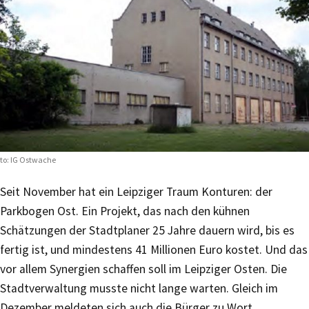
to: IG Ostwache
Seit November hat ein Leipziger Traum Konturen: der
Parkbogen Ost. Ein Projekt, das nach den kühnen
Schätzungen der Stadtplaner 25 Jahre dauern wird, bis es
fertig ist, und mindestens 41 Millionen Euro kostet. Und das
vor allem Synergien schaffen soll im Leipziger Osten. Die
Stadtverwaltung musste nicht lange warten. Gleich im
Dezember meldeten sich auch die Bürger zu Wort.