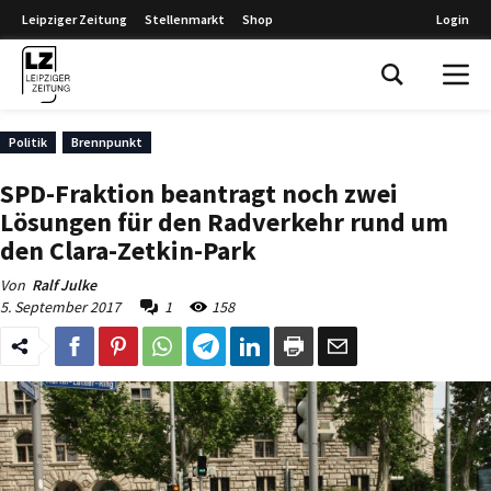
Leipziger Zeitung
Stellenmarkt
Shop
Login
Leipziger Zeitung
Politik
Brennpunkt
SPD-Fraktion beantragt noch zwei
Lösungen für den Radverkehr rund um
den Clara-Zetkin-Park
Von
Ralf Julke
5. September 2017
1
158