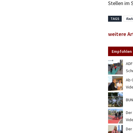
Stellen im
TAGS
Rad
weitere Ar
Empfohlen 
ADF
Schr
Ab 
Vid
BUN
Der
Vid
Der