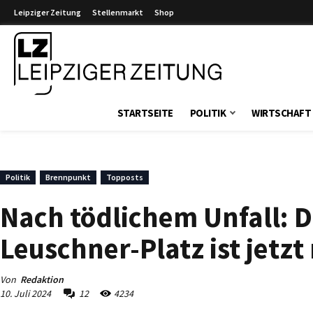
Leipziger Zeitung
Stellenmarkt
Shop
Leipziger Zeitung
STARTSEITE
POLITIK
WIRTSCHAFT
Politik
Brennpunkt
Topposts
Nach tödlichem Unfall: 
Leuschner-Platz ist jetzt 
Von
Redaktion
10. Juli 2024
12
4234