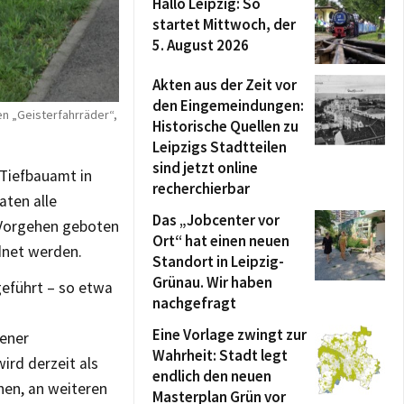
Hallo Leipzig: So
startet Mittwoch, der
5. August 2026
Akten aus der Zeit vor
den Eingemeindungen:
en „Geisterfahrräder“,
Historische Quellen zu
Leipzigs Stadtteilen
sind jetzt online
 Tiefbauamt in
recherchierbar
ten alle
Das „Jobcenter vor
s Vorgehen geboten
Ort“ hat einen neuen
dnet werden.
Standort in Leipzig-
Grünau. Wir haben
geführt – so etwa
nachgefragt
Eine Vorlage zwingt zur
zener
Wahrheit: Stadt legt
ird derzeit als
endlich den neuen
hen, an weiteren
Masterplan Grün vor