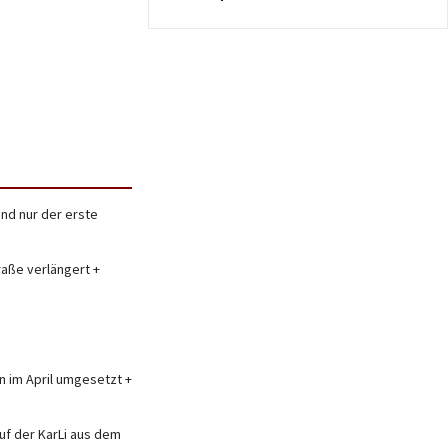
nd nur der erste
raße verlängert +
 im April umgesetzt +
uf der KarLi aus dem