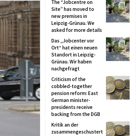
The “Jobcentre on
Site” has moved to
new premises in
Leipzig-Grünau. We
asked for more details
Das „Jobcenter vor
Ort“ hat einen neuen
Standort in Leipzig-
Grünau. Wir haben
nachgefragt
Criticism of the
cobbled-together
pension reform: East
German minister-
presidents receive
backing from the DGB
Kritik an der
zusammengeschustert