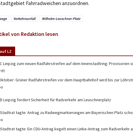
 Stadtgebiet Fahrradweichen anzuordnen.
wege
Verkehrsunfall
Wilhelm-Leuschner-Platz
tikel von Redaktion lesen
auf LZ
C Leipzig zum neuen Radfahrstreifen auf dem Innenstadtring: Provisorien si
itt
Oktober: Grüner Radfahrstreifen vor dem Hauptbahnhof wird bis zur Löhrst
eo
D Leipzig fordert Sicherheit für Radverkehr am Leuschnerplatz
 Stadtrat tagte: Antrag zu Radwegmarkierungen am Bayerischen Platz schon
eo
 Stadtrat tagte: Ein CDU-Antrag kegelt einen Linke-Antrag zum Radverkehr a