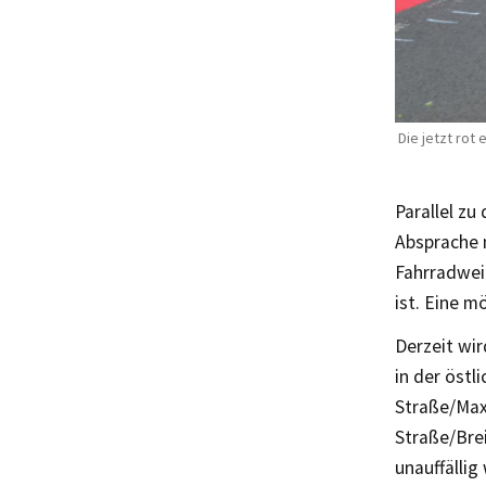
Die jetzt rot
Parallel zu
Absprache 
Fahrradweic
ist. Eine 
Derzeit wir
in der öst
Straße/Maxi
Straße/Brei
unauffälli