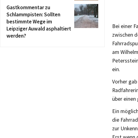
Gastkommentar zu
Schlammpisten: Sollten
bestimmte Wege im
Bei einer F
Leipziger Auwald asphaltiert
zwischen d
werden?
Fahrradspu
am Wilhelm
Petersstei
ein.
Vorher gab
Radfahreri
über einen
Ein möglic
die Fahrrad
zur Unkenn
Erst wenn d