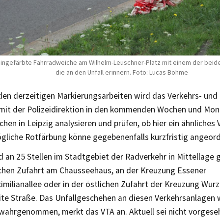
 eingefärbte Fahrradweiche am Wilhelm-Leuschner-Platz mit einem der beid
die an den Unfall erinnern. Foto: Lucas Böhme
 den derzeitigen Markierungsarbeiten wird das Verkehrs- und
mit der Polizeidirektion in den kommenden Wochen und Mona
hen in Leipzig analysieren und prüfen, ob hier ein ähnliche
mögliche Rotfärbung könne gegebenenfalls kurzfristig angeor
d an 25 Stellen im Stadtgebiet der Radverkehr in Mittellage 
lichen Zufahrt am Chausseehaus, an der Kreuzung Essener
milianallee oder in der östlichen Zufahrt der Kreuzung Wur
te Straße. Das Unfallgeschehen an diesen Verkehrsanlagen w
g wahrgenommen, merkt das VTA an. Aktuell sei nicht vorgese