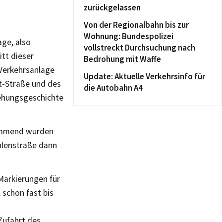
zurückgelassen
Von der Regionalbahn bis zur
Wohnung: Bundespolizei
age, also
vollstreckt Durchsuchung nach
tt dieser
Bedrohung mit Waffe
Verkehrsanlage
Update: Aktuelle Verkehrsinfo für
t-Straße und des
die Autobahn A4
tehungsgeschichte
kommend wurden
hlenstraße dann
Markierungen für
 schon fast bis
Zufahrt des