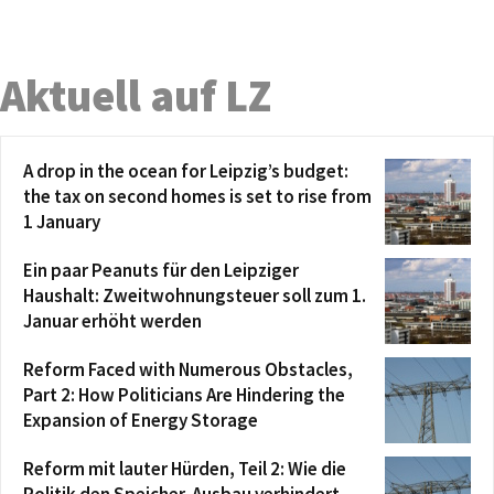
Aktuell auf LZ
A drop in the ocean for Leipzig’s budget:
the tax on second homes is set to rise from
1 January
Ein paar Peanuts für den Leipziger
Haushalt: Zweitwohnungsteuer soll zum 1.
Januar erhöht werden
Reform Faced with Numerous Obstacles,
Part 2: How Politicians Are Hindering the
Expansion of Energy Storage
Reform mit lauter Hürden, Teil 2: Wie die
Politik den Speicher-Ausbau verhindert