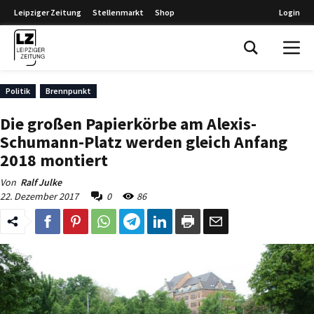
Leipziger Zeitung
Stellenmarkt
Shop
Login
Leipziger Zeitung
Politik
Brennpunkt
Die großen Papierkörbe am Alexis-
Schumann-Platz werden gleich Anfang
2018 montiert
Von
Ralf Julke
22. Dezember 2017
0
86