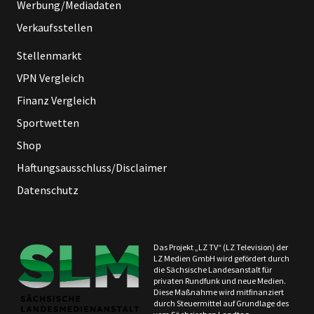
Werbung/Mediadaten
Verkaufsstellen
Stellenmarkt
VPN Vergleich
Finanz Vergleich
Sportwetten
Shop
Haftungsausschluss/Disclaimer
Datenschutz
Das Projekt „LZ TV“ (LZ Television) der
LZ Medien GmbH wird gefördert durch
die Sächsische Landesanstalt für
privaten Rundfunk und neue Medien.
Diese Maßnahme wird mitfinanziert
durch Steuermittel auf Grundlage des