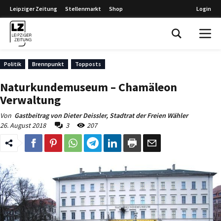
Leipziger Zeitung
Stellenmarkt
Shop
Login
Leipziger Zeitung
Politik
Brennpunkt
Topposts
Naturkundemuseum – Chamäleon
Verwaltung
Von
Gastbeitrag von Dieter Deissler, Stadtrat der Freien Wähler
26. August 2018
3
207