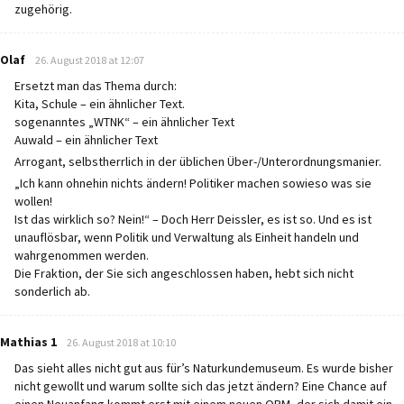
zugehörig.
says:
Olaf
26. August 2018 at 12:07
Ersetzt man das Thema durch:
Kita, Schule – ein ähnlicher Text.
sogenanntes „WTNK“ – ein ähnlicher Text
Auwald – ein ähnlicher Text
Arrogant, selbstherrlich in der üblichen Über-/Unterordnungsmanier.
„Ich kann ohnehin nichts ändern! Politiker machen sowieso was sie
wollen!
Ist das wirklich so? Nein!“ – Doch Herr Deissler, es ist so. Und es ist
unauflösbar, wenn Politik und Verwaltung als Einheit handeln und
wahrgenommen werden.
Die Fraktion, der Sie sich angeschlossen haben, hebt sich nicht
sonderlich ab.
says:
Mathias 1
26. August 2018 at 10:10
Das sieht alles nicht gut aus für’s Naturkundemuseum. Es wurde bisher
nicht gewollt und warum sollte sich das jetzt ändern? Eine Chance auf
einen Neuanfang kommt erst mit einem neuen OBM, der sich damit ein