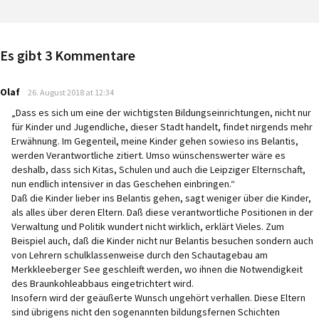
Es gibt 3 Kommentare
says:
Olaf
26. August 2018 at 12:34
„Dass es sich um eine der wichtigsten Bildungseinrichtungen, nicht nur
für Kinder und Jugendliche, dieser Stadt handelt, findet nirgends mehr
Erwähnung. Im Gegenteil, meine Kinder gehen sowieso ins Belantis,
werden Verantwortliche zitiert. Umso wünschenswerter wäre es
deshalb, dass sich Kitas, Schulen und auch die Leipziger Elternschaft,
nun endlich intensiver in das Geschehen einbringen.“
Daß die Kinder lieber ins Belantis gehen, sagt weniger über die Kinder,
als alles über deren Eltern. Daß diese verantwortliche Positionen in der
Verwaltung und Politik wundert nicht wirklich, erklärt Vieles. Zum
Beispiel auch, daß die Kinder nicht nur Belantis besuchen sondern auch
von Lehrern schulklassenweise durch den Schautagebau am
Merkkleeberger See geschleift werden, wo ihnen die Notwendigkeit
des Braunkohleabbaus eingetrichtert wird.
Insofern wird der geäußerte Wunsch ungehört verhallen. Diese Eltern
sind übrigens nicht den sogenannten bildungsfernen Schichten