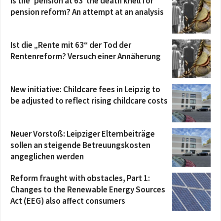
Is the ‘pension at 63’ the death knell for
pension reform? An attempt at an analysis
Ist die „Rente mit 63“ der Tod der
Rentenreform? Versuch einer Annäherung
New initiative: Childcare fees in Leipzig to
be adjusted to reflect rising childcare costs
Neuer Vorstoß: Leipziger Elternbeiträge
sollen an steigende Betreuungskosten
angeglichen werden
Reform fraught with obstacles, Part 1:
Changes to the Renewable Energy Sources
Act (EEG) also affect consumers