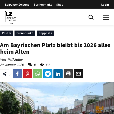
Leipziger Zeitung
Stellenmarkt
Shop
Login
Leipziger Zeitung
Politik
Brennpunkt
Topposts
Am Bayrischen Platz bleibt bis 2026 alles
beim Alten
Von
Ralf Julke
24. Januar 2020
0
338