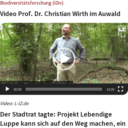
Biodiversitätsforschung (iDiv)
.
Video Prof. Dr. Christian Wirth im Auwald
00:00
14:20
Video-
Video: L-IZ.de
Player
Der Stadtrat tagte: Projekt Lebendige
Luppe kann sich auf den Weg machen, ein