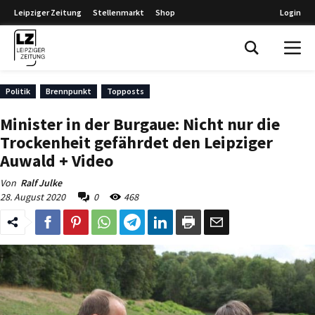
Leipziger Zeitung
Stellenmarkt
Shop
Login
Leipziger Zeitung
Politik
Brennpunkt
Topposts
Minister in der Burgaue: Nicht nur die
Trockenheit gefährdet den Leipziger
Auwald + Video
Von
Ralf Julke
28. August 2020
0
468