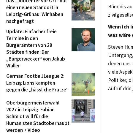
Das „Jobcenter vor Ort“ hat
Bündnis au
einen neuen Standort in
Leipzig-Grünau. Wir haben
zivilgesell
nachgefragt
Wenn ich 
Update: Einfacher freie
was wäre 
Termine in den
Bürgerämtern von 29
Steven Hum
Städten finden: Der
Untergang,
„Bürgerwecker“ von Jakub
denen uns –
Waller
viele Aspek
German Football League 2:
Politiker, 
Leipzig Lions kämpfen
Aufruf drin
gegen die „hässliche Fratze“
Oberbürgermeisterwahl
2027 in Leipzig: Fabian
Schmidt will für die
Humanisten Stadtoberhaupt
werden + Video