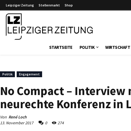
Leipziger Zeitung
Stellenmarkt
Shop
Leipziger Zeitung
STARTSEITE
POLITIK
WIRTSCHAFT
Politik
Engagement
No Compact – Interview
neurechte Konferenz in L
Von
René Loch
13. November 2017
0
274