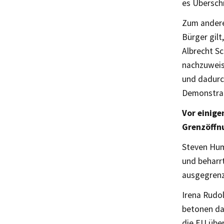
es Übersch
Zum anderen
Bürger gilt
Albrecht S
nachzuweis
und dadurch
Demonstrat
Vor einige
Grenzöffn
Steven Humm
und beharr
ausgegrenz
Irena Rudol
betonen da
die EU übe