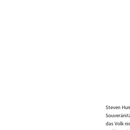
Steven Hum
Souveränitä
das Volk ni