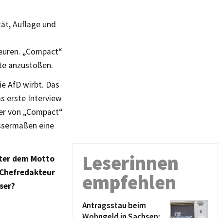
tät, Auflage und
teuren. „Compact“
te anzustoßen.
ie AfD wirbt. Das
s erste Interview
ser von „Compact“
issermaßen eine
Leserinnen
nter dem Motto
 Chefredakteur
empfehlen
ser?
Antragsstau beim
Wohngeld in Sachsen: