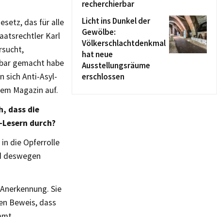
recherchierbar
Licht ins Dunkel der
setz, das für alle
Gewölbe:
aatsrechtler Karl
Völkerschlachtdenkmal
rsucht,
hat neue
fbar gemacht habe
Ausstellungsräume
 sich Anti-Asyl-
erschlossen
dem Magazin auf.
, dass die
-Lesern durch?
in die Opferrolle
nd deswegen
 Anerkennung. Sie
en Beweis, dass
mmt.