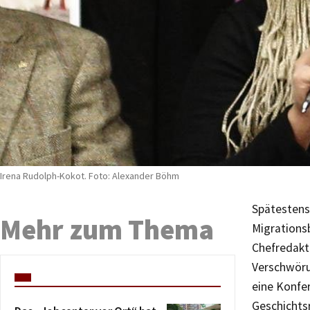
Irena Rudolph-Kokot. Foto: Alexander Böhm
Spätestens 
Mehr zum Thema
Migrations
Chefredakte
Verschwörun
eine Konfe
Geschichtsr