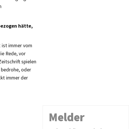
n
bezogen hätte,
t ist immer vom
ie Rede, vor
itschrift spielen
r bedrohe, oder
eckt immer der
Melder