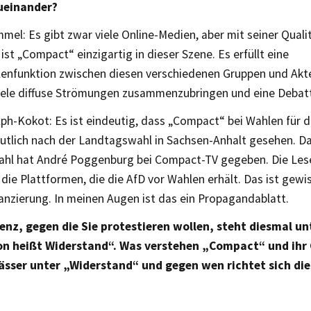
ueinander?
el: Es gibt zwar viele Online-Medien, aber mit seiner Quali
ist „Compact“ einzigartig in dieser Szene. Es erfüllt eine
llenfunktion zwischen diesen verschiedenen Gruppen und Ak
viele diffuse Strömungen zusammenzubringen und eine Debat
ph-Kokot: Es ist eindeutig, dass „Compact“ bei Wahlen für d
utlich nach der Landtagswahl in Sachsen-Anhalt gesehen. Da
ahl hat André Poggenburg bei Compact-TV gegeben. Die Le
 die Plattformen, die die AfD vor Wahlen erhält. Das ist gew
anzierung. In meinen Augen ist das ein Propagandablatt.
enz, gegen die Sie protestieren wollen, steht diesmal u
on heißt Widerstand“. Was verstehen „Compact“ und ihr
ässer unter „Widerstand“ und gegen wen richtet sich die