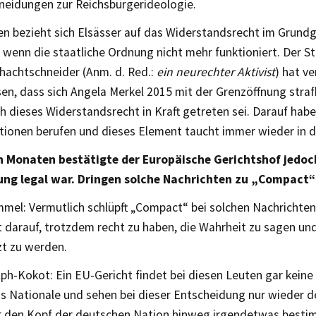
neidungen zur Reichsbürgerideologie.
 bezieht sich Elsässer auf das Widerstandsrecht im Grundge
, wenn die staatliche Ordnung nicht mehr funktioniert. Der St
chachtschneider (Anm. d. Red.:
ein neurechter Aktivist
) hat ve
en, dass sich Angela Merkel 2015 mit der Grenzöffnung stra
 dieses Widerstandsrecht in Kraft getreten sei. Darauf haben
ionen berufen und dieses Element taucht immer wieder in 
n Monaten bestätigte der Europäische Gerichtshof jedoch
ung legal war. Dringen solche Nachrichten zu „Compact“
el: Vermutlich schlüpft „Compact“ bei solchen Nachrichten 
t darauf, trotzdem recht zu haben, die Wahrheit zu sagen u
t zu werden.
ph-Kokot: Ein EU-Gericht findet bei diesen Leuten gar keine
s Nationale und sehen bei dieser Entscheidung nur wieder d
r den Kopf der deutschen Nation hinweg irgendetwas besti