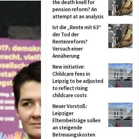
the death knell for
pension reform? An
attempt at an analysis
Ist die „Rente mit 63“
der Tod der
Rentenreform?
Versuch einer
Annäherung
New initiative:
Childcare fees in
Leipzig to be adjusted
to reflect rising
childcare costs
Neuer Vorstoß:
Leipziger
Elternbeiträge sollen
an steigende
Betreuungskosten