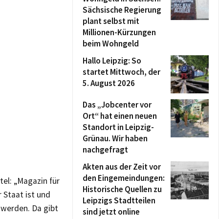
Sächsische Regierung
plant selbst mit
Millionen-Kürzungen
beim Wohngeld
Hallo Leipzig: So
startet Mittwoch, der
5. August 2026
Das „Jobcenter vor
Ort“ hat einen neuen
Standort in Leipzig-
Grünau. Wir haben
nachgefragt
Akten aus der Zeit vor
den Eingemeindungen:
el: „Magazin für
Historische Quellen zu
 Staat ist und
Leipzigs Stadtteilen
 werden. Da gibt
sind jetzt online