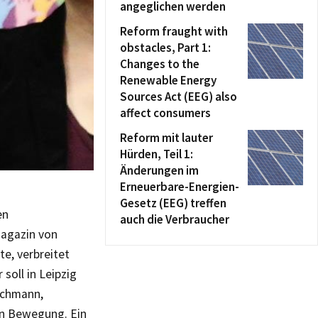
angeglichen werden
Reform fraught with
obstacles, Part 1:
Changes to the
Renewable Energy
Sources Act (EEG) also
affect consumers
Reform mit lauter
Hürden, Teil 1:
Änderungen im
Erneuerbare-Energien-
Gesetz (EEG) treffen
en
auch die Verbraucher
Magazin von
te, verbreitet
soll in Leipzig
achmann,
ren Bewegung. Ein