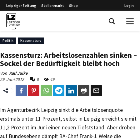
Leipziger Zeitung
Stellenmarkt
Shop
Login
Leipziger Zeitung
Politik
Kassensturz
Kassensturz: Arbeitslosenzahlen sinken –
Sockel der Bedürftigkeit bleibt hoch
Von
Ralf Julke
29. Juni 2012
0
49
Im Agenturbezirk Leipzig sinkt die Arbeitslosenquote
erstmals unter 11 Prozent, selbst in Leipzig erreicht sie mit
11,2 Prozent im Juni einen neuen Tiefststand. Aber droben
auf Bundesebene dämpft BA-Chef Frank-J. Weise die