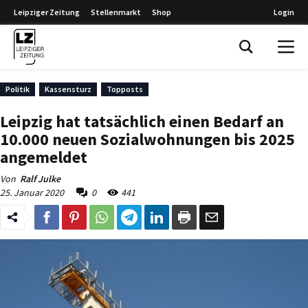
Leipziger Zeitung
Stellenmarkt
Shop
Login
Leipziger Zeitung
Politik
Kassensturz
Topposts
Leipzig hat tatsächlich einen Bedarf an
10.000 neuen Sozialwohnungen bis 2025
angemeldet
Von
Ralf Julke
25. Januar 2020
0
441