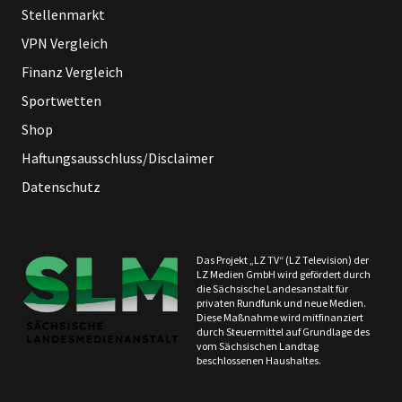
Stellenmarkt
VPN Vergleich
Finanz Vergleich
Sportwetten
Shop
Haftungsausschluss/Disclaimer
Datenschutz
Das Projekt „LZ TV“ (LZ Television) der
LZ Medien GmbH wird gefördert durch
die Sächsische Landesanstalt für
privaten Rundfunk und neue Medien.
Diese Maßnahme wird mitfinanziert
durch Steuermittel auf Grundlage des
vom Sächsischen Landtag
beschlossenen Haushaltes.