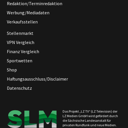
Redaktion/Terminredaktion
Werbung/Mediadaten
Verkaufsstellen
Stellenmarkt
VPN Vergleich
Finanz Vergleich
Sportwetten
Shop
Haftungsausschluss/Disclaimer
Datenschutz
Das Projekt „LZ TV“ (LZ Television) der
LZ Medien GmbH wird gefördert durch
die Sächsische Landesanstalt für
privaten Rundfunk und neue Medien.