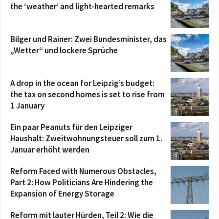
the ‘weather’ and light-hearted remarks
Bilger und Rainer: Zwei Bundesminister, das
„Wetter“ und lockere Sprüche
A drop in the ocean for Leipzig’s budget:
the tax on second homes is set to rise from
1 January
Ein paar Peanuts für den Leipziger
Haushalt: Zweitwohnungsteuer soll zum 1.
Januar erhöht werden
Reform Faced with Numerous Obstacles,
Part 2: How Politicians Are Hindering the
Expansion of Energy Storage
Reform mit lauter Hürden, Teil 2: Wie die