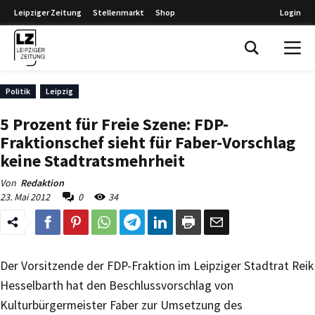
Leipziger Zeitung
Stellenmarkt
Shop
Login
Leipziger Zeitung
Politik
Leipzig
5 Prozent für Freie Szene: FDP-
Fraktionschef sieht für Faber-Vorschlag
keine Stadtratsmehrheit
Von
Redaktion
23. Mai 2012
0
34
Der Vorsitzende der FDP-Fraktion im Leipziger Stadtrat Reik
Hesselbarth hat den Beschlussvorschlag von
Kulturbürgermeister Faber zur Umsetzung des