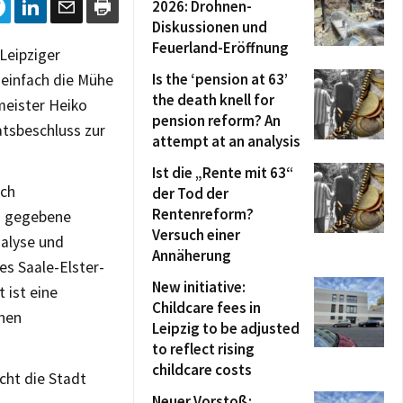
2026: Drohnen-
Diskussionen und
Feuerland-Eröffnung
Leipziger
Is the ‘pension at 63’
, einfach die Mühe
the death knell for
meister Heiko
pension reform? An
atsbeschluss zur
attempt at an analysis
Ist die „Rente mit 63“
sch
der Tod der
Rentenreform?
n gegebene
Versuch einer
nalyse und
Annäherung
es Saale-Elster-
New initiative:
 ist eine
Childcare fees in
chen
Leipzig to be adjusted
to reflect rising
childcare costs
cht die Stadt
Neuer Vorstoß: