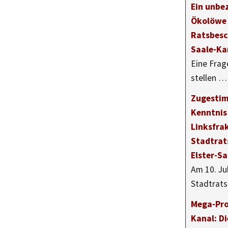
Ein unbe
Ökolöwe
Ratsbesc
Saale-Ka
Eine Frag
stellen …
Zugestim
Kenntnis
Linksfra
Stadtrat
Elster-S
Am 10. Ju
Stadtrat
Mega-Pro
Kanal: Di