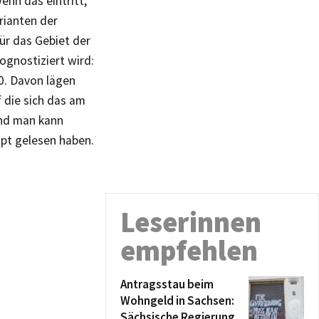
enn das eintritt,
rianten der
ür das Gebiet der
gnostiziert wird:
0. Davon lägen
 die sich das am
Und man kann
upt gelesen haben.
Leserinnen
empfehlen
Antragsstau beim
Wohngeld in Sachsen:
Sächsische Regierung