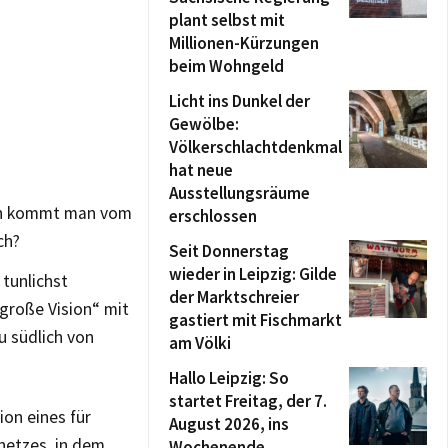
plant selbst mit
Millionen-Kürzungen
beim Wohngeld
Licht ins Dunkel der
Gewölbe:
Völkerschlachtdenkmal
hat neue
Ausstellungsräume
hin kommt man vom
erschlossen
ch?
Seit Donnerstag
wieder in Leipzig: Gilde
tunlichst
der Marktschreier
 große Vision“ mit
gastiert mit Fischmarkt
 südlich von
am Völki
Hallo Leipzig: So
startet Freitag, der 7.
sion eines für
August 2026, ins
etzes, in dem
Wochenende