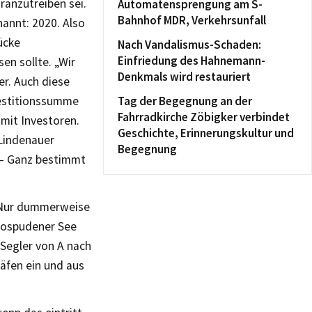
oranzutreiben sei.
Automatensprengung am S-
Bahnhof MDR, Verkehrsunfall
nannt: 2020. Also
ücke
Nach Vandalismus-Schaden:
Einfriedung des Hahnemann-
en sollte. „Wir
Denkmals wird restauriert
er. Auch diese
vestitionssumme
Tag der Begegnung an der
Fahrradkirche Zöbigker verbindet
 mit Investoren.
Geschichte, Erinnerungskultur und
 Lindenauer
Begegnung
 – Ganz bestimmt
. Nur dummerweise
Cospudener See
 Segler von A nach
äfen ein und aus