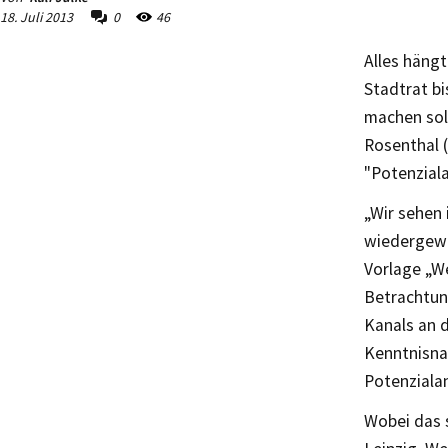
18. Juli 2013
0
46
Alles häng
Stadtrat bi
machen sol
Rosenthal (
"Potenziala
„Wir sehen 
wiedergewä
Vorlage „W
Betrachtun
Kanals an d
Kenntnisna
Potenzialan
Wobei das s