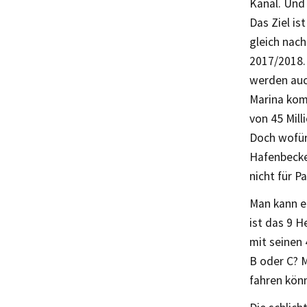
Kanal. Und 
Das Ziel is
gleich nac
2017/2018.U
werden auch
Marina komm
von 45 Mill
Doch wofür 
Hafenbecke
nicht für 
Man kann e
ist das 9 
mit seinen 
B oder C? 
fahren kön