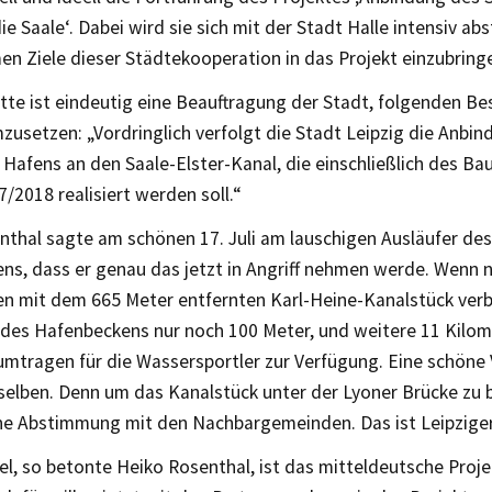
ie Saale‘. Dabei wird sie sich mit der Stadt Halle intensiv a
n Ziele dieser Städtekooperation in das Projekt einzubring
tte ist eindeutig eine Beauftragung der Stadt, folgenden B
zusetzen: „Vordringlich verfolgt die Stadt Leipzig die Anbi
Hafens an den Saale-Elster-Kanal, die einschließlich des Ba
/2018 realisiert werden soll.“
nthal sagte am schönen 17. Juli am lauschigen Ausläufer de
ns, dass er genau das jetzt in Angriff nehmen werde. Wenn 
n mit dem 665 Meter entfernten Karl-Heine-Kanalstück verbu
des Hafenbeckens nur noch 100 Meter, und weitere 11 Kilom
mtragen für die Wassersportler zur Verfügung. Eine schöne V
rselben. Denn um das Kanalstück unter der Lyoner Brücke zu 
ine Abstimmung mit den Nachbargemeinden. Das ist Leipziger
el, so betonte Heiko Rosenthal, ist das mitteldeutsche Proje