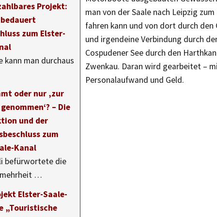
zahlbares Projekt:
man von der Saale nach Leipzig zum
 bedauert
fahren kann und von dort durch de
hluss zum Elster-
und irgendeine Verbindung durch d
nal
Cospudener See durch den Harthkan
e kann man durchaus
Zwenkau. Daran wird gearbeitet – m
Personalaufwand und Geld.
mt oder nur ‚zur
 genommen‘? – Die
ktion und der
sbeschluss zum
aale-Kanal
li befürwortete die
smehrheit …
jekt Elster-Saale-
e „Touristische