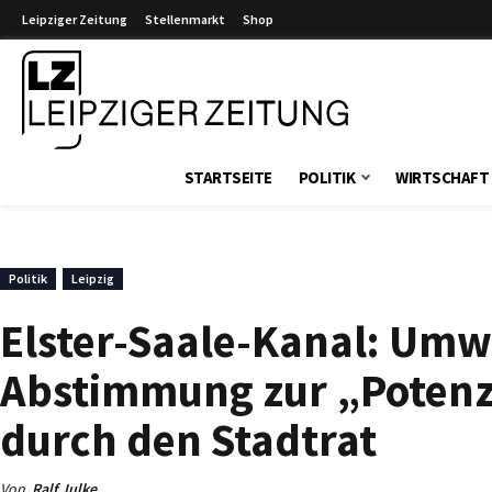
Leipziger Zeitung
Stellenmarkt
Shop
Leipziger Zeitung
STARTSEITE
POLITIK
WIRTSCHAFT
Politik
Leipzig
Elster-Saale-Kanal: Umw
Abstimmung zur „Potenzi
durch den Stadtrat
Von
Ralf Julke