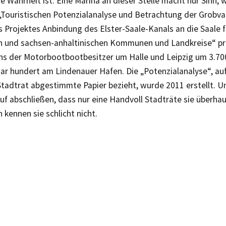
te Wahrheit ist: Eine Marina an dieser Stelle macht nur Sinn, w
 „Touristischen Potenzialanalyse und Betrachtung der Grobva
 Projektes Anbindung des Elster-Saale-Kanals an die Saale f
n und sachsen-anhaltinischen Kommunen und Landkreise“ pro
hs der Motorbootbootbesitzer um Halle und Leipzig um 3.70
ar hundert am Lindenauer Hafen. Die „Potenzialanalyse“, auf
 Stadtrat abgestimmte Papier bezieht, wurde 2011 erstellt. 
f abschließen, dass nur eine Handvoll Stadträte sie überha
 kennen sie schlicht nicht.