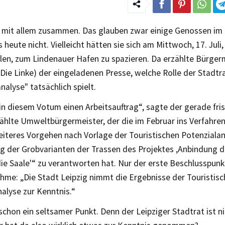
t mit allem zusammen. Das glauben zwar einige Genossen im 
s heute nicht. Vielleicht hätten sie sich am Mittwoch, 17. Juli
len, zum Lindenauer Hafen zu spazieren. Da erzählte Bürger
Die Linke) der eingeladenen Presse, welche Rolle der Stadtr
nalyse" tatsächlich spielt.
in diesem Votum einen Arbeitsauftrag“, sagte der gerade fri
hlte Umweltbürgermeister, der die im Februar ins Verfahre
eiteres Vorgehen nach Vorlage der Touristischen Potenziala
g der Grobvarianten der Trassen des Projektes ‚Anbindung d
ie Saale'“ zu verantworten hat. Nur der erste Beschlusspunkt
hme: „Die Stadt Leipzig nimmt die Ergebnisse der Touristis
alyse zur Kenntnis.“
chon ein seltsamer Punkt. Denn der Leipziger Stadtrat ist ni