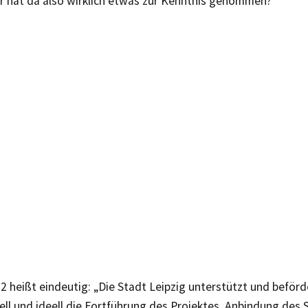
er hat da also wirklich etwas zur Kenntnis genommen?
2 heißt eindeutig: „Die Stadt Leipzig unterstützt und beförd
ll und ideell die Fortführung des Projektes ‚Anbindung des S