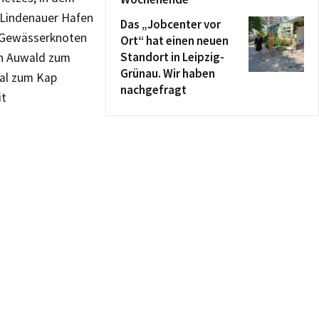
 Lindenauer Hafen
Das „Jobcenter vor
n Gewässerknoten
Ort“ hat einen neuen
Standort in Leipzig-
en Auwald zum
Grünau. Wir haben
al zum Kap
nachgefragt
it