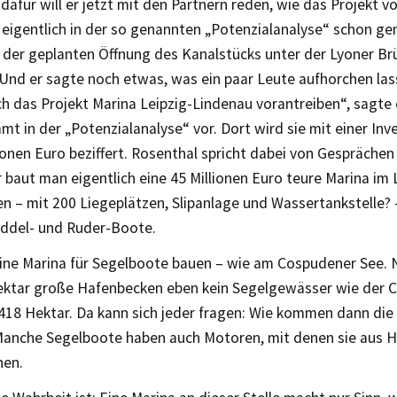
dafür will er jetzt mit den Partnern reden, wie das Projekt v
t eigentlich in der so genannten „Potenzialanalyse“ schon ge
h der geplanten Öffnung des Kanalstücks unter der Lyoner Br
nd er sagte noch etwas, was ein paar Leute aufhorchen lass
 das Projekt Marina Leipzig-Lindenau vorantreiben“, sagte 
t in der „Potenzialanalyse“ vor. Dort wird sie mit einer In
ionen Euro beziffert. Rosenthal spricht dabei von Gesprächen
baut man eigentlich eine 45 Millionen Euro teure Marina im
n – mit 200 Liegeplätzen, Slipanlage und Wassertankstelle?
Paddel- und Ruder-Boote.
ine Marina für Segelboote bauen – wie am Cospudener See
Hektar große Hafenbecken eben kein Segelgewässer wie der 
418 Hektar. Da kann sich jeder fragen: Wie kommen dann die
Manche Segelboote haben auch Motoren, mit denen sie aus H
nen.