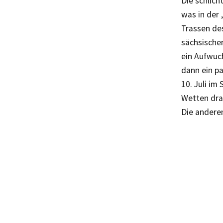
Die schlich
was in der
Trassen des
sächsische
ein Aufwuc
dann ein pa
10. Juli im
Wetten drau
Die anderen