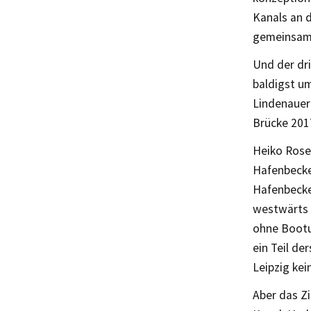
Kanals an d
gemeinsame
Und der dri
baldigst um
Lindenauer 
Brücke 2017
Heiko Rose
Hafenbecke
Hafenbecke
westwärts 
ohne Bootu
ein Teil de
Leipzig ke
Aber das Zi