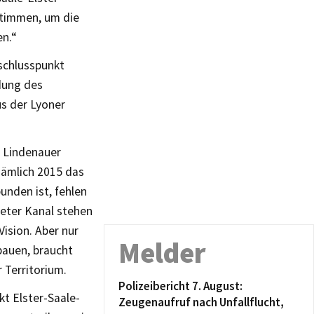
bstimmen, um die
en.“
eschlusspunkt
ndung des
us der Lyoner
s Lindenauer
nämlich 2015 das
nden ist, fehlen
eter Kanal stehen
ision. Aber nur
Melder
bauen, braucht
 Territorium.
Polizeibericht 7. August:
kt Elster-Saale-
Zeugenaufruf nach Unfallflucht,