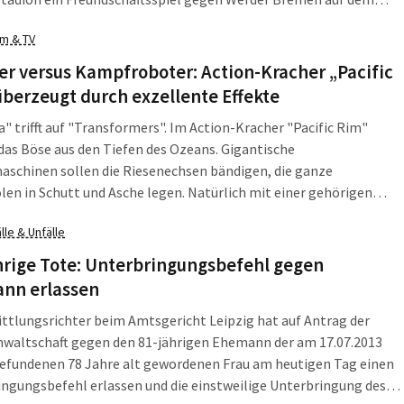
m. Die Stadiongänger erwarten mehrere Neuerungen.
lm & TV
r versus Kampfroboter: Action-Kracher „Pacific
berzeugt durch exzellente Effekte
a" trifft auf "Transformers". Im Action-Kracher "Pacific Rim"
as Böse aus den Tiefen des Ozeans. Gigantische
schinen sollen die Riesenechsen bändigen, die ganze
en in Schutt und Asche legen. Natürlich mit einer gehörigen
Coolness.
lle & Unfälle
hrige Tote: Unterbringungsbefehl gegen
nn erlassen
ttlungsrichter beim Amtsgericht Leipzig hat auf Antrag der
nwaltschaft gegen den 81-jährigen Ehemann der am 17.07.2013
gefundenen 78 Jahre alt gewordenen Frau am heutigen Tag einen
ngungsbefehl erlassen und die einstweilige Unterbringung des