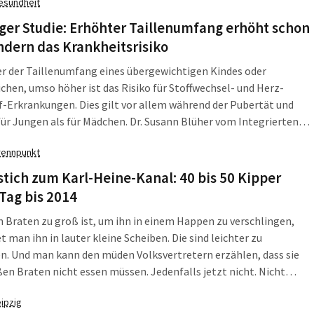
esundheit
verbindung und der Erschließung des zentralen Bereichs mit
lionen Euro veranschlagt hat.
ger Studie: Erhöhter Taillenumfang erhöht schon
ndern das Krankheitsrisiko
r der Taillenumfang eines übergewichtigen Kindes oder
chen, umso höher ist das Risiko für Stoffwechsel- und Herz-
f-Erkrankungen. Dies gilt vor allem während der Pubertät und
für Jungen als für Mädchen. Dr. Susann Blüher vom Integrierten
ngs- und Behandlungszentrum (IFB) AdipositasErkrankungen
rennpunkt
erte im Rahmen einer multizentrischen Erhebung die Daten von
ndern und Jugendlichen im Alter von 11 bis 18 Jahren.
tich zum Karl-Heine-Kanal: 40 bis 50 Kipper
Tag bis 2014
 Braten zu groß ist, um ihn in einem Happen zu verschlingen,
t man ihn in lauter kleine Scheiben. Die sind leichter zu
n. Und man kann den müden Volksvertretern erzählen, dass sie
en Braten nicht essen müssen. Jedenfalls jetzt nicht. Nicht
Jetzt geht es erst mal nur um 665 Meter, eine kleine
eipzig
rbindung zwischen Karl-Heine-Kanal und Lindenauer Hafen.