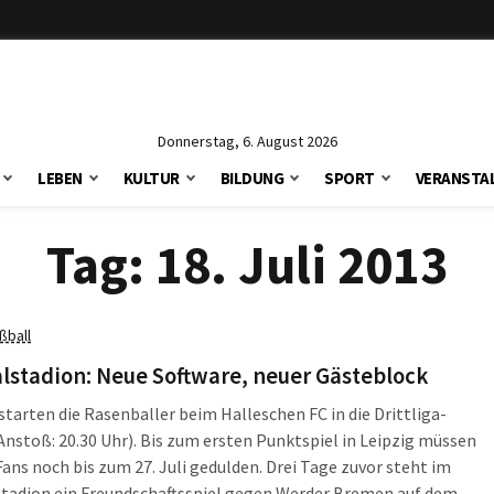
Donnerstag, 6. August 2026
LEBEN
KULTUR
BILDUNG
SPORT
VERANSTA
Tag:
18. Juli 2013
ßball
lstadion: Neue Software, neuer Gästeblock
tarten die Rasenballer beim Halleschen FC in die Drittliga-
Anstoß: 20.30 Uhr). Bis zum ersten Punktspiel in Leipzig müssen
 Fans noch bis zum 27. Juli gedulden. Drei Tage zuvor steht im
stadion ein Freundschaftsspiel gegen Werder Bremen auf dem