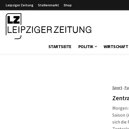
Leipziger Zeitung
Stellenmarkt
Shop
Leipziger Zeitung
STARTSEITE
POLITIK
WIRTSCHAFT
Sport
Fu
·
Zentra
Morgen s
Saison (
sich die
Zentral