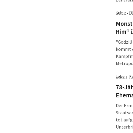
Program
Kultur
Fi
·
Monste
Rim“ ü
"Godzill
kommt d
Kampfma
Metropol
Portion 
Leben
Fä
·
78-Jä
Ehema
Der Ermi
Staatsa
tot auf
Unterbri