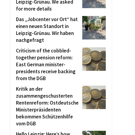
Leipzig-Grünau. We asked
for more details
Das „Jobcenter vor Ort“ hat
einen neuen Standort in
Leipzig-Grünau. Wir haben
nachgefragt
Criticism of the cobbled-
together pension reform:
East German minister-
presidents receive backing
from the DGB
Kritik an der
zusammengeschusterten
Rentenreform: Ostdeutsche
Ministerpräsidenten
bekommen Schützenhilfe
vom DGB
Hello Leipzig: Here’s how