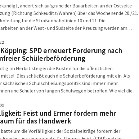
kündigt, ändert sich aufgrund der Bauarbeiten an der Ostseite
uzung (Richtung Schkeuditz/Wahren) über das Wochenende 20./21.
 Umleitung für die Straßenbahnlinien 10 und 11. Die
arbeiten an der West- und Südseite der Kreuzung werden am
 19. Juli, abgeschlossen sein, teilen die LVB mit.
er
 Köpping: SPD erneuert Forderung nach
nfreier Schülerbeförderung
ig im Herbst steigen die Kosten für die öffentlichen
mittel. Dies schließt auch die Schülerbeförderung mit ein. Als
r sächsischen Schulschließungspolitik sind immer mehr
nnen und Schüler von langen Schulwegen betroffen. Wie viel die
ür die Schülerbeförderung zuzahlen müssen, ist von dem
er
s oder der Stadt abhängig, in der sie wohnen und die Schule
lligkeit: Feist und Ermer fordern mehr
n.
raum für das Handwerk
ebatte um die Vorfälligkeit der Sozialbeiträge fordern der
er Bundestagsabgeordnete Dr. Thomas Feist (CDU) und der