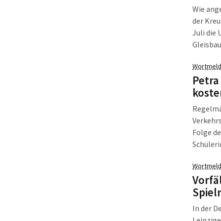
Wie ange
der Kre
Juli die
Gleisbau
Freitag,
Wortmeld
Petra
koste
Regelmäß
Verkehrs
Folge de
Schüleri
Eltern f
Wortmeld
Landkrei
Vorfä
besuche
Spiel
In der D
Leipzig