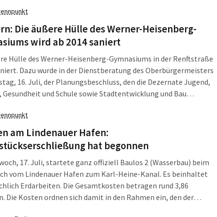
digten in einem psychiatrischen Krankenhaus angeordnet.
rennpunkt
rn: Die äußere Hülle des Werner-Heisenberg-
siums wird ab 2014 saniert
ere Hülle des Werner-Heisenberg-Gymnasiums in der Renftstraße
aniert. Dazu wurde in der Dienstberatung des Oberbürgermeisters
tag, 16. Juli, der Planungsbeschluss, den die Dezernate Jugend,
, Gesundheit und Schule sowie Stadtentwicklung und Bau
cht haben, bestätigt.
rennpunkt
n am Lindenauer Hafen:
stückserschließung hat begonnen
och, 17. Juli, startete ganz offiziell Baulos 2 (Wasserbau) beim
ich vom Lindenauer Hafen zum Karl-Heine-Kanal. Es beinhaltet
hlich Erdarbeiten. Die Gesamtkosten betragen rund 3,86
n. Die Kosten ordnen sich damit in den Rahmen ein, den der
 in seinem Beschluss zur Gesamtfinanzierung der