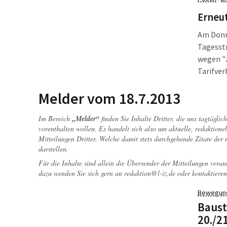
Liebling
andersh
Erneut
Am Donn
Tagesst
wegen "
Tarifver
aufrufe
Melder vom 18.7.2013
setzen. 
Beschäft
Im Bereich
„Melder“
finden Sie Inhalte Dritter, die uns tagtägli
Verhand
vorenthalten wollen. Es handelt sich also um aktuelle, redaktionel
Mitteilungen Dritter. Welche damit stets durchgehende Zitate der
darstellen.
Für die Inhalte sind allein die Übersender der Mitteilungen veran
dazu wenden Sie sich gern an
redaktion@l-iz.de
oder kontaktieren
Bewegun
Baust
20./2