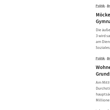
Beschul
Politik
B
·
Möcke
Gymna
Die äuß
3 wird s
am Diens
Soziales
eingebra
Politik
B
·
Wohne
Grund
Am Mittw
Durchst
hauptsäc
Millione
Stadtrat