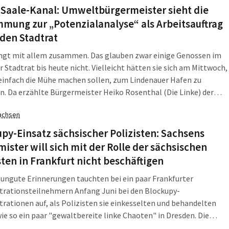
-Saale-Kanal: Umweltbürgermeister sieht die
mung zur „Potenzialanalyse“ als Arbeitsauftrag
den Stadtrat
ängt mit allem zusammen. Das glauben zwar einige Genossen im
r Stadtrat bis heute nicht. Vielleicht hätten sie sich am Mittwoch,
, einfach die Mühe machen sollen, zum Lindenauer Hafen zu
n. Da erzählte Bürgermeister Heiko Rosenthal (Die Linke) der
enen Presse, welche Rolle der Stadtratsbeschluss zur
achsen
alanalyse" tatsächlich spielt.
py-Einsatz sächsischer Polizisten: Sachsens
ister will sich mit der Rolle der sächsischen
sten in Frankfurt nicht beschäftigen
 ungute Erinnerungen tauchten bei ein paar Frankfurter
rationsteilnehmern Anfang Juni bei den Blockupy-
ationen auf, als Polizisten sie einkesselten und behandelten
 wie so ein paar "gewaltbereite linke Chaoten" in Dresden. Die
he Polizei war zu Gast. Und fiel unangenehm auf.