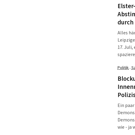
Elster
Abstim
durch 
Alles h
Leipzige
17. Juli
spaziere
eingelad
Politik
S
·
"Potenzi
Blocku
Innenm
Polizi
Ein paar
Demonst
Demonstr
wie - ja
sächsisc