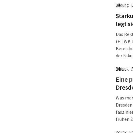
Bildung
·
Stärk
legt s
Das Rekt
(HTWK Le
Bereiche
der Faku
Sozialwi
Bildung
·
Struktur
insgesam
Eine p
Renate L
Dresde
Was man 
Dresden
faszinie
frühen 2
gegönnt 
Politik
E
·