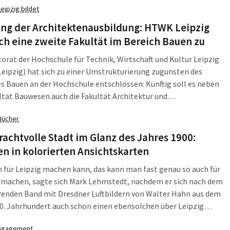
Leipzig bildet
ung der Architektenausbildung: HTWK Leipzig
ich eine zweite Fakultät im Bereich Bauen zu
orat der Hochschule für Technik, Wirtschaft und Kultur Leipzig
ipzig) hat sich zu einer Umstrukturierung zugunsten des
s Bauen an der Hochschule entschlossen: Künftig soll es neben
ltät Bauwesen auch die Fakultät Architektur und
ssenschaften geben. "Durch Schaffung einer eigenständigen
Bücher
einheit mit Schwerpunkt Architektur wird der Bereich Bauen
t sichtbarer und bereits dadurch aufgewertet", erklärt Rektorin
rachtvolle Stadt im Glanz des Jahres 1900:
ieckfeldt die Motivation.
n in kolorierten Ansichtskarten
für Leipzig machen kann, das kann man fast genau so auch für
 machen, sagte sich Mark Lehmstedt, nachdem er sich nach dem
renden Band mit Dresdner Luftbildern von Walter Hahn aus dem
0. Jahrhundert auch schon einen ebensolchen über Leipzig
hat. Denn Verleger lieben ihre Bücher. Sie denken wie ihre
ngagement