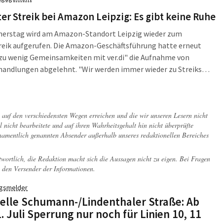
sleser: Was mir gefällt, gefällt auch den Leuten. Nun also mal
erum.
er Streik bei Amazon Leipzig: Es gibt keine Ruhe
erstag wird am Amazon-Standort Leipzig wieder zum
reik aufgerufen. Die Amazon-Geschäftsführung hatte erneut
zu wenig Gemeinsamkeiten mit ver.di" die Aufnahme von
handlungen abgelehnt. "Wir werden immer wieder zu Streiks
n, um die Amazon-Geschäftsführung immer weiter unter Druck zu
Ruhe wird es erst geben, wenn es auch für die Amazon-
igten einen akzeptablen Tarifabschluss gibt", so ver.di-
ch auf den verschiedensten Wegen erreichen und die wir unseren Lesern nicht
lungsführer Jörg Lauenroth-Mago.
l nicht bearbeitete und auf ihren Wahrheitsgehalt hin nicht überprüfte
 namentlich genannten Absender außerhalb unseres redaktionellen Bereiches
twortlich, die Redaktion macht sich die Aussagen nicht zu eigen. Bei Fragen
 den Versender der Informationen.
gsmelder
elle Schumann-/Lindenthaler Straße: Ab
1. Juli Sperrung nur noch für Linien 10, 11