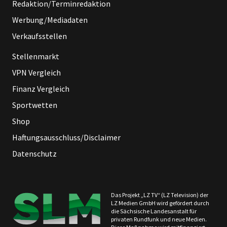
Redaktion/Terminredaktion
Werbung/Mediadaten
Verkaufsstellen
Stellenmarkt
VPN Vergleich
Finanz Vergleich
Sportwetten
Shop
Haftungsausschluss/Disclaimer
Datenschutz
Das Projekt „LZ TV“ (LZ Television) der
LZ Medien GmbH wird gefördert durch
die Sächsische Landesanstalt für
privaten Rundfunk und neue Medien.