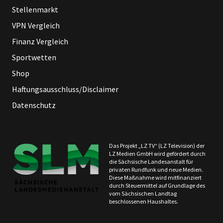
Stellenmarkt
VPN Vergleich
Finanz Vergleich
Sportwetten
Shop
Haftungsausschluss/Disclaimer
Datenschutz
Das Projekt „LZ TV“ (LZ Television) der
LZ Medien GmbH wird gefördert durch
die Sächsische Landesanstalt für
privaten Rundfunk und neue Medien.
Diese Maßnahme wird mitfinanziert
durch Steuermittel auf Grundlage des
vom Sächsischen Landtag
beschlossenen Haushaltes.