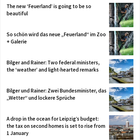
The new ‘Feuerland’ is going to be so
beautiful
So schön wird das neue „Feuerland“ im Zoo
+ Galerie
Bilger and Rainer: Two federal ministers,
the ‘weather’ and light-hearted remarks
Bilger und Rainer: Zwei Bundesminister, das
„Wetter“ und lockere Sprüche
A drop in the ocean for Leipzig’s budget:
the tax on second homes is set to rise from
1 January