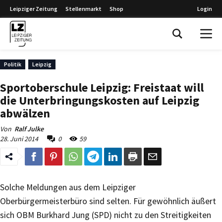
Leipziger Zeitung
Stellenmarkt
Shop
Login
Leipziger Zeitung
Politik
Leipzig
Sportoberschule Leipzig: Freistaat will
die Unterbringungskosten auf Leipzig
abwälzen
Von
Ralf Julke
28. Juni 2014
0
59
Solche Meldungen aus dem Leipziger
Oberbürgermeisterbüro sind selten. Für gewöhnlich äußert
sich OBM Burkhard Jung (SPD) nicht zu den Streitigkeiten