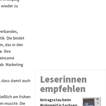
 wieder zu
verbandes,
ik. Die bindet
em, das in den
e. Ihre
meinsame
gab. Marketing
Leserinnen
e, dass damit auch
empfehlen
ließlich am frühen
Antragsstau beim
en musste. Die
Wohngeld in Sachsen: