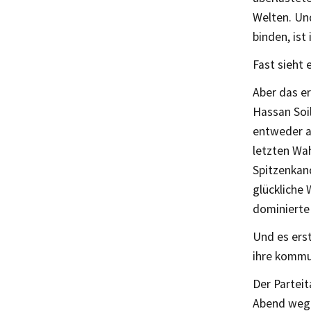
Welten. Und
binden, ist
Fast sieht 
Aber das e
Hassan Soil
entweder al
letzten Wah
Spitzenkand
glückliche 
dominierte 
Und es erst
ihre kommu
Der Parteit
Abend wege