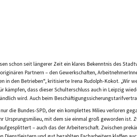
sen schon seit längerer Zeit ein klares Bekenntnis des Stad
 originären Partnern – den Gewerkschaften, ArbeitnehmerInn
n in den Betrieben“, kritisierte Irena Rudolph-Kokot. „Wir w
ür kämpfen, dass dieser Schulterschluss auch in Leipzig wied
ändlich wird. Auch beim Beschäftigungssicherungstarifvertra
t nur die Bundes-SPD, der ein komplettes Milieu verloren geg
ihr Ursprungsmilieu, mit dem sie einmal groß geworden ist. 
 aufgesplittert – auch das der Arbeiterschaft. Zwischen prek
n Dienstleistern und gut bezahlten Facharbeitern klaffen auc