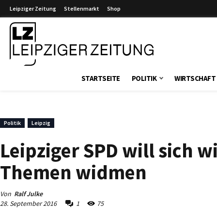
Leipziger Zeitung
Stellenmarkt
Shop
Leipziger Zeitung
STARTSEITE
POLITIK
WIRTSCHAFT
Politik
Leipzig
Leipziger SPD will sich w
Themen widmen
Von
Ralf Julke
28. September 2016
1
75