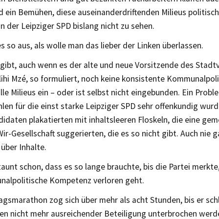
 ein Bemühen, diese auseinanderdriftenden Milieus politisch
 in der Leipziger SPD bislang nicht zu sehen.
es so aus, als wolle man das lieber der Linken überlassen.
rgibt, auch wenn es der alte und neue Vorsitzende des Stadt
ihi Mzé, so formuliert, noch keine konsistente Kommunalpolit
le Milieus ein – oder ist selbst nicht eingebunden. Ein Probl
len für die einst starke Leipziger SPD sehr offenkundig wurd
idaten plakatierten mit inhaltsleeren Floskeln, die eine ge
Wir-Gesellschaft suggerierten, die es so nicht gibt. Auch nie 
über Inhalte.
aunt schon, dass es so lange brauchte, bis die Partei merkt
nalpolitische Kompetenz verloren geht.
agsmarathon zog sich über mehr als acht Stunden, bis er sch
n nicht mehr ausreichender Beteiligung unterbrochen werd