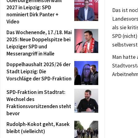
Oberbürgermeisterwahl
2027 in Leipzig: SPD
Das ist no
nominiert Dirk Panter +
Landesvors
Video
als sie kri
Das Wochenende, 17./18. Mai
SPD (nicht)
2025: Neue Doppelspitze bei
selbstverst
Leipziger SPD und
Messerangriff in Halle
Man hatte a
Doppelhaushalt 2025/26 der
Stadtvorst
Stadt Leipzig: Die
Arbeitnehm
Vorschläge der SPD-Fraktion
SPD-Fraktion im Stadtrat:
Wechsel des
Fraktionsvorsitzenden steht
bevor
Rudolph-Kokot geht, Kasek
bleibt (vielleicht)