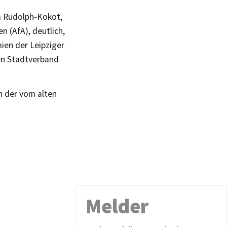
a Rudolph-Kokot,
 (AfA), deutlich,
mien der Leipziger
hen Stadtverband
h der vom alten
Melder