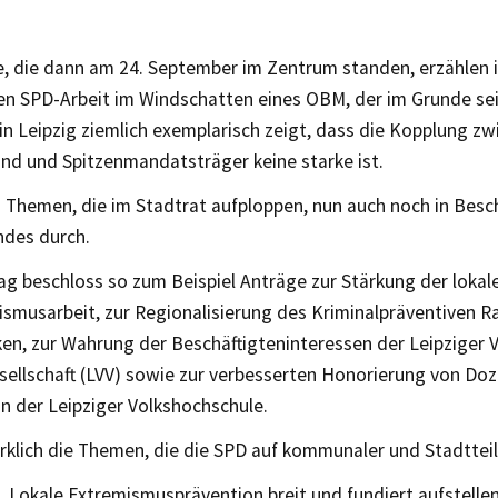
e, die dann am 24. September im Zentrum standen, erzählen
ten SPD-Arbeit im Windschatten eines OBM, der im Grunde se
n Leipzig ziemlich exemplarisch zeigt, dass die Kopplung zw
and und Spitzenmandatsträger keine starke ist.
n Themen, die im Stadtrat aufploppen, nun auch noch in Besc
ndes durch.
ag beschloss so zum Beispiel Anträge zur Stärkung der lokal
smusarbeit, zur Regionalisierung des Kriminalpräventiven Ra
ken, zur Wahrung der Beschäftigteninteressen der Leipziger
sellschaft (LVV) sowie zur verbesserten Honorierung von Do
n der Leipziger Volkshochschule.
irklich die Themen, die die SPD auf kommunaler und Stadtte
„Lokale Extremismusprävention breit und fundiert aufstelle