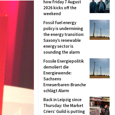
how Friday 7 August
2026 kicks off the
weekend
Fossil fuel energy
policy is undermining
the energy transition:
Saxony’s renewable
energy sector is
sounding the alarm
Fossile Energiepolitik
demoliert die
Energiewende:
Sachsens
Erneuerbaren-Branche
schlägt Alarm
Back in Leipzig since
Thursday: the Market
Criers’ Guild is putting