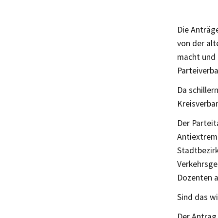
Die Anträg
von der al
macht und i
Parteiverb
Da schiller
Kreisverba
Der Parteit
Antiextremi
Stadtbezir
Verkehrsge
Dozenten a
Sind das w
Der Antrag 