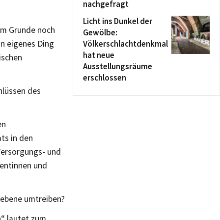
nachgefragt
Licht ins Dunkel der
 im Grunde noch
Gewölbe:
in eigenes Ding
Völkerschlachtdenkmal
hat neue
ischen
Ausstellungsräume
erschlossen
hlüssen des
en
ts in den
 Versorgungs- und
zentinnen und
ilebene umtreiben?
n“ lautet zum