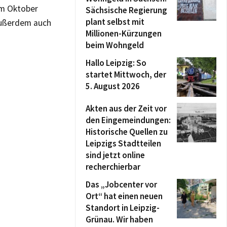
im Oktober
Sächsische Regierung
plant selbst mit
 außerdem auch
Millionen-Kürzungen
beim Wohngeld
Hallo Leipzig: So
startet Mittwoch, der
5. August 2026
Akten aus der Zeit vor
den Eingemeindungen:
Historische Quellen zu
Leipzigs Stadtteilen
sind jetzt online
recherchierbar
Das „Jobcenter vor
Ort“ hat einen neuen
Standort in Leipzig-
Grünau. Wir haben