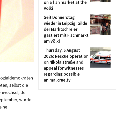
on a fish market at the
Völki
Seit Donnerstag
wieder in Leipzig: Gilde
der Marktschreier
gastiert mit Fischmarkt
am Völki
Thursday, 6 August
2026: Rescue operation
on Nikolaistraße and
appeal for witnesses
regarding possible
r Sozialdemokraten
animal cruelty
ten, selbst die
enwechsel, der
September, wurde
eine