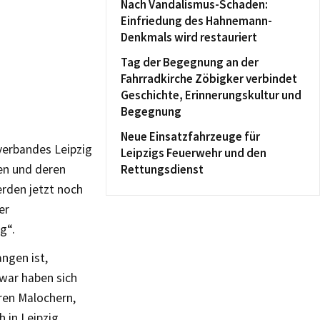
Nach Vandalismus-Schaden:
Einfriedung des Hahnemann-
Denkmals wird restauriert
Tag der Begegnung an der
Fahrradkirche Zöbigker verbindet
Geschichte, Erinnerungskultur und
Begegnung
Neue Einsatzfahrzeuge für
tverbandes Leipzig
Leipzigs Feuerwehr und den
en und deren
Rettungsdienst
erden jetzt noch
er
g“.
angen ist,
Zwar haben sich
ären Malochern,
h in Leipzig