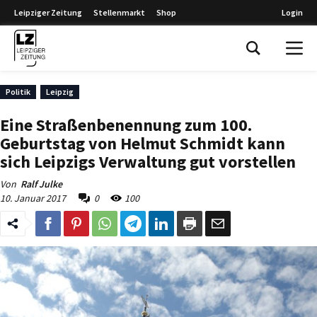
Leipziger Zeitung
Stellenmarkt
Shop
Login
Leipziger Zeitung
Politik
Leipzig
Eine Straßenbenennung zum 100.
Geburtstag von Helmut Schmidt kann
sich Leipzigs Verwaltung gut vorstellen
Von
Ralf Julke
10. Januar 2017
0
100