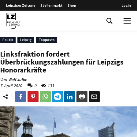
Leipziger Zeitung
Stellenmarkt
Shop
Login
Leipziger Zeitung
Politik
Leipzig
Topposts
Linksfraktion fordert
Überbrückungszahlungen für Leipzigs
Honorarkräfte
Von
Ralf Julke
7. April 2020
0
133