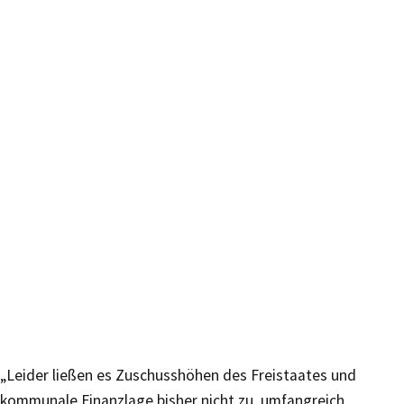
„Leider ließen es Zuschusshöhen des Freistaates und
kommunale Finanzlage bisher nicht zu, umfangreich