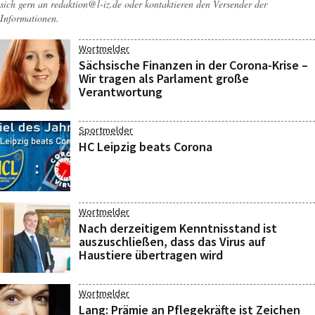
sich gern an
redaktion@l-iz.de
oder kontaktieren den Versender der
Informationen.
Wortmelder
Sächsische Finanzen in der Corona-Krise –
Wir tragen als Parlament große
Verantwortung
Sportmelder
HC Leipzig beats Corona
Wortmelder
Nach derzeitigem Kenntnisstand ist
auszuschließen, dass das Virus auf
Haustiere übertragen wird
Wortmelder
Lang: Prämie an Pflegekräfte ist Zeichen