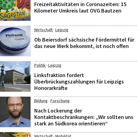
Freizeitaktivitäten in Coronazeiten: 15
Kilometer Umkreis laut OVG Bautzen
·
Wirtschaft
Leipzig
Ob Beiersdorf sächsische Fördermittel für
das neue Werk bekommt, ist noch offen
·
Politik
Leipzig
Linksfraktion fordert
Überbrückungszahlungen für Leipzigs
Honorarkräfte
·
Bildung
Forschung
Nach Lockerung der
Kontaktbeschränkungen: „Wir sollten uns
stark an Südkorea orientieren“
·
Wirtschaft
Mobilität