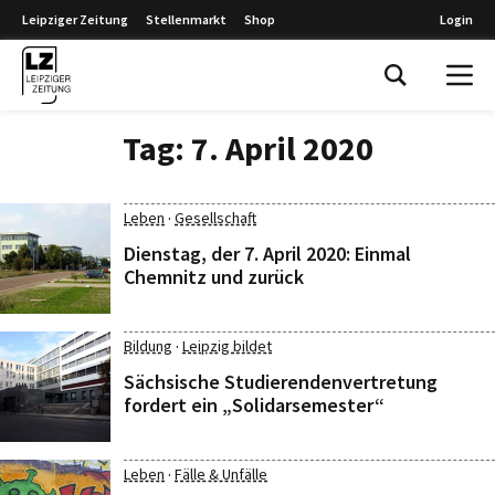
Leipziger Zeitung
Stellenmarkt
Shop
Login
Leipziger Zeitung
Tag:
7. April 2020
·
Leben
Gesellschaft
Dienstag, der 7. April 2020: Einmal
Chemnitz und zurück
·
Bildung
Leipzig bildet
Sächsische Studierendenvertretung
fordert ein „Solidarsemester“
·
Leben
Fälle & Unfälle