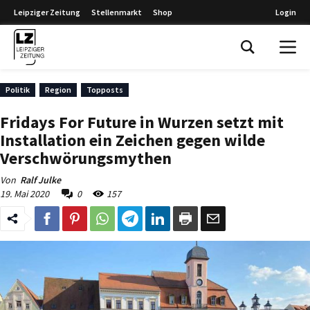
Leipziger Zeitung
Stellenmarkt
Shop
Login
Leipziger Zeitung
Politik
Region
Topposts
Fridays For Future in Wurzen setzt mit
Installation ein Zeichen gegen wilde
Verschwörungsmythen
Von
Ralf Julke
19. Mai 2020
0
157