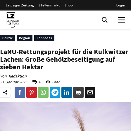
Leipziger Zeitung
Stellenmarkt
Shop
Login
Leipziger Zeitung
Politik
Region
Topposts
LaNU-Rettungsprojekt für die Kulkwitzer
Lachen: Große Gehölzbeseitigung auf
sieben Hektar
Von
Redaktion
31. Januar 2025
0
1442