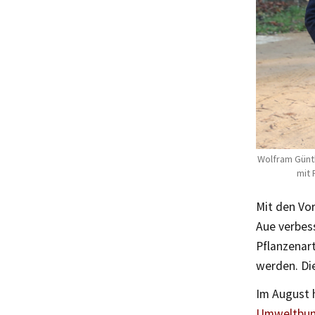
Wolfram Günth
mit 
Mit den Vo
Aue verbes
Pflanzenar
werden. Di
Im August 
Umweltbun