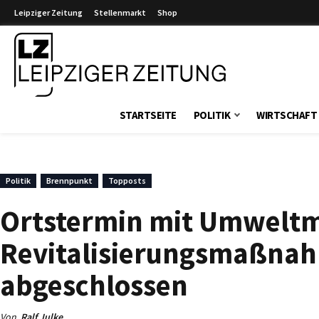
Leipziger Zeitung
Stellenmarkt
Shop
Leipziger Zeitung
STARTSEITE
POLITIK
WIRTSCHAFT
Politik
Brennpunkt
Topposts
Ortstermin mit Umweltmi
Revitalisierungsmaßnah
abgeschlossen
Von
Ralf Julke