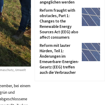
angeglichen werden
Reform fraught with
obstacles, Part 1:
Changes to the
Renewable Energy
Sources Act (EEG) also
affect consumers
Reform mit lauter
Hürden, Teil 1:
Änderungen im
Erneuerbare-Energien-
Gesetz (EEG) treffen
limaschutz, Umwelt
auch die Verbraucher
zember, bei einem
grün und
 abgeschlossene