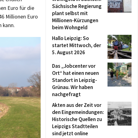
Sächsische Regierung
en Euro für die
plant selbst mit
46 Millionen Euro
Millionen-Kürzungen
 kann.
beim Wohngeld
Hallo Leipzig: So
startet Mittwoch, der
5. August 2026
Das „Jobcenter vor
Ort“ hat einen neuen
Standort in Leipzig-
Grünau. Wir haben
nachgefragt
Akten aus der Zeit vor
den Eingemeindungen:
Historische Quellen zu
Leipzigs Stadtteilen
sind jetzt online