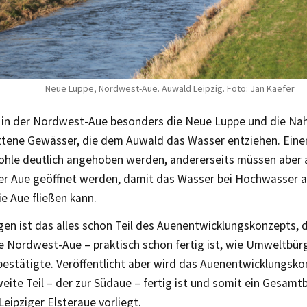
Neue Luppe, Nordwest-Aue. Auwald Leipzig. Foto: Jan Kaefer
t in der Nordwest-Aue besonders die Neue Luppe und die Nahl
ttene Gewässer, die dem Auwald das Wasser entziehen. Einer
hle deutlich angehoben werden, andererseits müssen aber a
der Aue geöffnet werden, damit das Wasser bei Hochwasser a
ie Aue fließen kann.
en ist das alles schon Teil des Auenentwicklungskonzepts, d
ie Nordwest-Aue – praktisch schon fertig ist, wie Umweltbü
bestätigte. Veröffentlicht aber wird das Auenentwicklungsko
eite Teil – der zur Südaue – fertig ist und somit ein Gesamtbi
eipziger Elsteraue vorliegt.