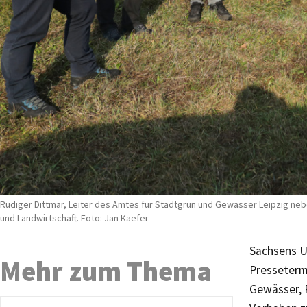
Rüdiger Dittmar, Leiter des Amtes für Stadtgrün und Gewässer Leipzig neb
und Landwirtschaft. Foto: Jan Kaefer
Sachsens U
Mehr zum Thema
Presseterm
Gewässer, 