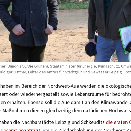
er (Bündnis 90/Die Grünen), Staatsminister für Energie, Klimaschutz, Umwe
Rüdiger Dittmar, Leiter des Amtes für Stadtgrün und Gewässer Leipzig. Fot
rhaben im Bereich der Nordwest-Aue werden die ökologisch
sert oder wiederhergestellt sowie Lebensräume für bedrohte
ten erhalten. Ebenso soll die Aue damit an den Klimawandel
e Maßnahmen dienen gleichzeitig dem natürlichen Hochwass
haben die Nachbarstädte Leipzig und Schkeuditz
die ersten 
desamt beantragt,
um die Wiederbelebung der Nordwest-Au