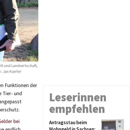
lt und Landwirtschaft,
o: Jan Kaefer
en Funktionen der
Leserinnen
 Tier- und
 angepasst
empfehlen
erschutz.
Gelder bei
Antragsstau beim
Wohngeld in Sachsen:
e endlich