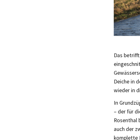
Das betriff
eingeschni
Gewässerso
Deiche in 
wieder in d
In Grundzüg
– der für d
Rosenthal 
auch der zw
komplette L