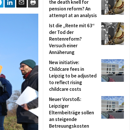
the death knell for
pension reform? An
attempt at an analysis
Ist die „Rente mit 63“
der Tod der
Rentenreform?
Versuch einer
Annäherung
New initiative:
Childcare fees in
Leipzig to be adjusted
to reflect rising
childcare costs
Neuer Vorstoß:
Leipziger
Elternbeiträge sollen
an steigende
Betreuungskosten