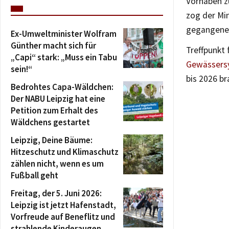
Vorhaben z
zog der Min
gegangenen
Ex-Umweltminister Wolfram
Günther macht sich für
Treffpunkt
„Capi“ stark: „Muss ein Tabu
Gewässersy
sein!“
bis 2026 br
Bedrohtes Capa-Wäldchen:
Der NABU Leipzig hat eine
Petition zum Erhalt des
Wäldchens gestartet
Leipzig, Deine Bäume:
Hitzeschutz und Klimaschutz
zählen nicht, wenn es um
Fußball geht
Freitag, der 5. Juni 2026:
Leipzig ist jetzt Hafenstadt,
Vorfreude auf Beneflitz und
strahlende Kinderaugen