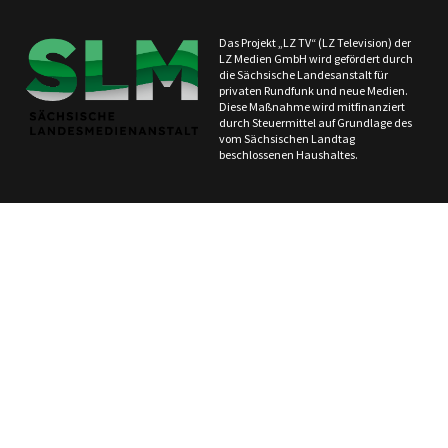
Das Projekt „LZ TV“ (LZ Television) der
LZ Medien GmbH wird gefördert durch
die Sächsische Landesanstalt für
privaten Rundfunk und neue Medien.
Diese Maßnahme wird mitfinanziert
durch Steuermittel auf Grundlage des
vom Sächsischen Landtag
beschlossenen Haushaltes.