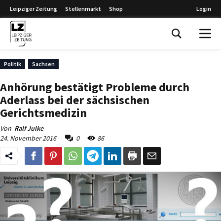
Leipziger Zeitung
Stellenmarkt
Shop
Login
Leipziger Zeitung
Politik
Sachsen
Anhörung bestätigt Probleme durch
Aderlass bei der sächsischen
Gerichtsmedizin
Von
Ralf Julke
24. November 2016
0
86