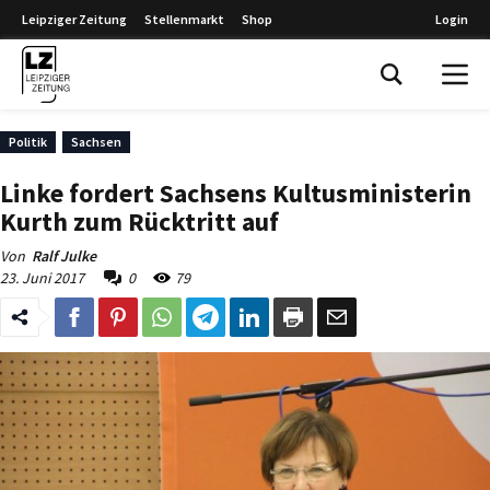
Leipziger Zeitung
Stellenmarkt
Shop
Login
Leipziger Zeitung
Politik
Sachsen
Linke fordert Sachsens Kultusministerin
Kurth zum Rücktritt auf
Von
Ralf Julke
23. Juni 2017
0
79