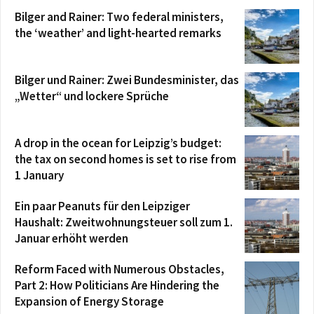
Bilger and Rainer: Two federal ministers,
the ‘weather’ and light-hearted remarks
Bilger und Rainer: Zwei Bundesminister, das
„Wetter“ und lockere Sprüche
A drop in the ocean for Leipzig’s budget:
the tax on second homes is set to rise from
1 January
Ein paar Peanuts für den Leipziger
Haushalt: Zweitwohnungsteuer soll zum 1.
Januar erhöht werden
Reform Faced with Numerous Obstacles,
Part 2: How Politicians Are Hindering the
Expansion of Energy Storage