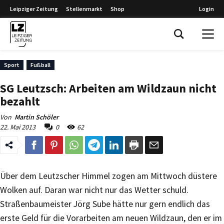
Leipziger Zeitung
Stellenmarkt
Shop
Login
Leipziger Zeitung
Sport
Fußball
SG Leutzsch: Arbeiten am Wildzaun nicht
bezahlt
Von
Martin Schöler
22. Mai 2013
0
62
Über dem Leutzscher Himmel zogen am Mittwoch düstere
Wolken auf. Daran war nicht nur das Wetter schuld.
Straßenbaumeister Jörg Sube hätte nur gern endlich das
erste Geld für die Vorarbeiten am neuen Wildzaun, den er im