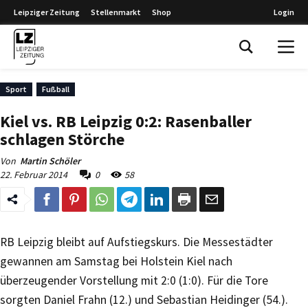
Leipziger Zeitung
Stellenmarkt
Shop
Login
Leipziger Zeitung
Sport
Fußball
Kiel vs. RB Leipzig 0:2: Rasenballer
schlagen Störche
Von
Martin Schöler
22. Februar 2014
0
58
RB Leipzig bleibt auf Aufstiegskurs. Die Messestädter
gewannen am Samstag bei Holstein Kiel nach
überzeugender Vorstellung mit 2:0 (1:0). Für die Tore
sorgten Daniel Frahn (12.) und Sebastian Heidinger (54.).