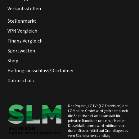
Verkaufsstellen
Stellenmarkt
VPN Vergleich
Finanz Vergleich
Sportwetten
Shop
Haftungsausschluss/Disclaimer
Datenschutz
Das Projekt „LZ TV“ (LZ Television) der
LZ Medien GmbH wird gefördert durch
die Sächsische Landesanstalt für
privaten Rundfunk und neue Medien.
Diese Maßnahme wird mitfinanziert
durch Steuermittel auf Grundlage des
vom Sächsischen Landtag