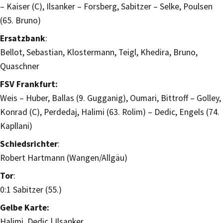
– Kaiser (C), Ilsanker – Forsberg, Sabitzer – Selke, Poulsen
(65. Bruno)
Ersatzbank
:
Bellot, Sebastian, Klostermann, Teigl, Khedira, Bruno,
Quaschner
FSV Frankfurt:
Weis – Huber, Ballas (9. Gugganig), Oumari, Bittroff – Golley,
Konrad (C), Perdedaj, Halimi (63. Rolim) – Dedic, Engels (74.
Kapllani)
Schiedsrichter
:
Robert Hartmann (Wangen/Allgäu)
Tor
:
0:1 Sabitzer (55.)
Gelbe Karte:
Halimi, Dedic | Ilsanker