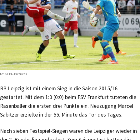
to: GEPA-Pictures
RB Leipzig ist mit einem Sieg in die Saison 2015/16
gestartet. Mit dem 1:0 (0:0) beim FSV Frankfurt tüteten die
Rasenballer die ersten drei Punkte ein. Neuzugang Marcel
Sabitzer erzielte in der 55. Minute das Tor des Tages.
Nach sieben Testspiel-Siegen waren die Leipziger wieder in
der 2. Bundesliga gefordert. Zum Saisonstart hatten die