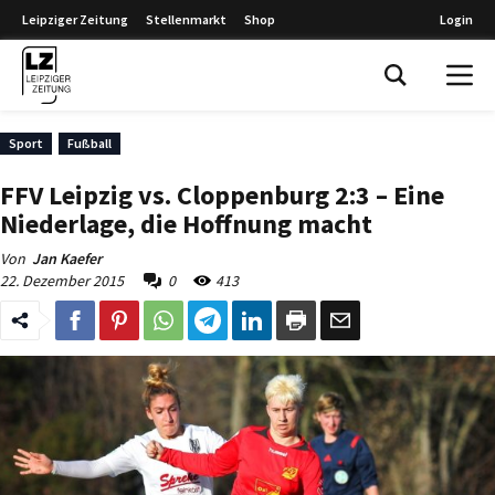
Leipziger Zeitung
Stellenmarkt
Shop
Login
Leipziger Zeitung
Sport
Fußball
FFV Leipzig vs. Cloppenburg 2:3 – Eine
Niederlage, die Hoffnung macht
Von
Jan Kaefer
22. Dezember 2015
0
413