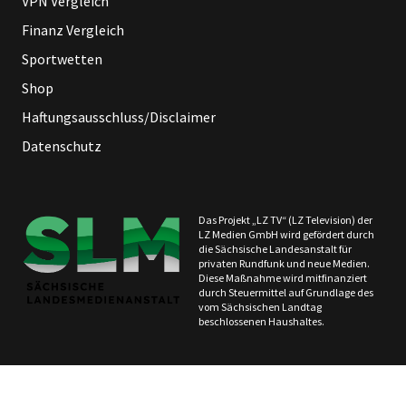
VPN Vergleich
Finanz Vergleich
Sportwetten
Shop
Haftungsausschluss/Disclaimer
Datenschutz
Das Projekt „LZ TV“ (LZ Television) der
LZ Medien GmbH wird gefördert durch
die Sächsische Landesanstalt für
privaten Rundfunk und neue Medien.
Diese Maßnahme wird mitfinanziert
durch Steuermittel auf Grundlage des
vom Sächsischen Landtag
beschlossenen Haushaltes.