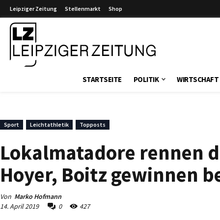
Leipziger Zeitung
Stellenmarkt
Shop
Leipziger Zeitung
STARTSEITE
POLITIK
WIRTSCHAFT
Sport
Leichtathletik
Topposts
Lokalmatadore rennen d
Hoyer, Boitz gewinnen b
Von
Marko Hofmann
14. April 2019
0
427