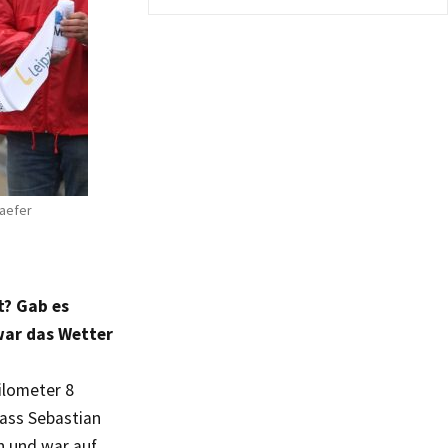
Kaefer
t? Gab es
war das Wetter
Kilometer 8
dass Sebastian
n und war auf