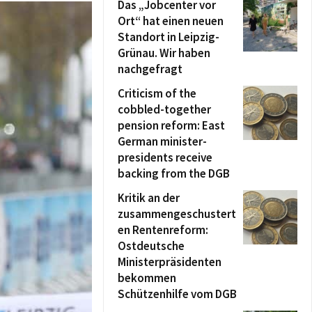
Das „Jobcenter vor
Ort“ hat einen neuen
Standort in Leipzig-
Grünau. Wir haben
nachgefragt
Criticism of the
cobbled-together
pension reform: East
German minister-
presidents receive
backing from the DGB
Kritik an der
zusammengeschustert
en Rentenreform:
Ostdeutsche
Ministerpräsidenten
bekommen
Schützenhilfe vom DGB