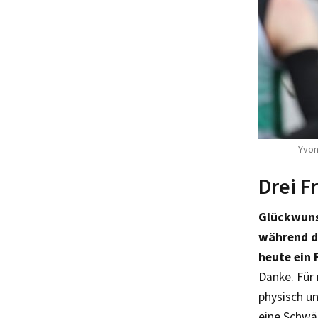
Yvon
Drei F
Glückwunsc
während de
heute ein 
Danke. Für 
physisch un
eine Schwä