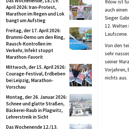
Das Wochenende, 18./19.
Ihlow ist f
April 2026: Iran-Protest,
auch einen 
Marathon im Regen und Lok
Sieger Gabr
bangt um Aufstieg
12. Welten
Freitag, der 17. April 2026:
Laufszene.
Brummi-Demo um den Ring,
Rausch-Kontrollen im
Von den te
Verkehr, Infekt stoppt
sehr nasses
Marathon-Favorit
seiner Mar
Mittwoch, der 15. April 2026:
Vorjahren, 
Courage-Festival, Erdbeben
nichts aus.
bei Leipzig, Marathon-
Vorschau
Montag, der 26. Januar 2026:
Schnee und glatte Straßen,
Bäckerei-Raub in Plagwitz,
Lehrerstreik in Sicht
Das Wochenende 12./13.