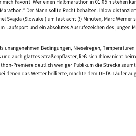
ür mich Favorit. Wer einen Halbmarathon in 01:05 h stehen kan
Marathon.“ Der Mann sollte Recht behalten. Ihlow distanzier
iel Svajda (Slowakei) um fast acht (!) Minuten, Marc Werner
 im Laufsport und ein absolutes Ausrufezeichen des jungen M
ils unangenehmen Bedingungen, Nieselregen, Temperaturen 
 und auch glattes Straßenpflaster, ließ sich Ihlow nicht beirr
athon-Premiere deutlich weniger Publikum die Strecke säumte
bei denen das Wetter brillierte, machte dem DHfK-Läufer au