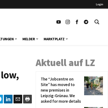
Login
LTUNGEN
MELDER
MARKTPLATZ
Aktuell auf LZ
hlow,
The “Jobcentre on
Site” has moved to
new premises in
Leipzig-Grünau. We
asked for more details