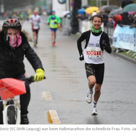
Boitz (SC DHfK Leipzig) war beim Halbmarathon die schnellste Frau. Foto: J