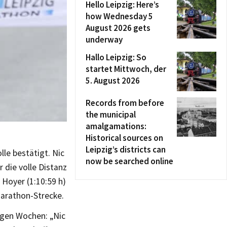
Hello Leipzig: Here’s
how Wednesday 5
August 2026 gets
underway
Hallo Leipzig: So
startet Mittwoch, der
5. August 2026
Records from before
the municipal
amalgamations:
Historical sources on
Leipzig’s districts can
le bestätigt. Nic
now be searched online
 die volle Distanz
 Hoyer (1:10:59 h)
marathon-Strecke.
igen Wochen: „Nic