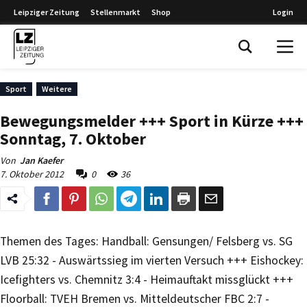
Leipziger Zeitung
Stellenmarkt
Shop
Login
Leipziger Zeitung
Sport
Weitere
Bewegungsmelder +++ Sport in Kürze +++
Sonntag, 7. Oktober
Von
Jan Kaefer
7. Oktober 2012
0
36
Themen des Tages: Handball: Gensungen/ Felsberg vs. SG
LVB 25:32 - Auswärtssieg im vierten Versuch +++ Eishockey:
Icefighters vs. Chemnitz 3:4 - Heimauftakt missglückt +++
Floorball: TVEH Bremen vs. Mitteldeutscher FBC 2:7 -