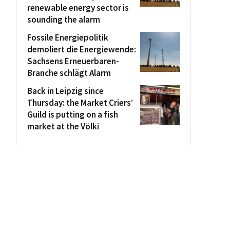
renewable energy sector is
sounding the alarm
Fossile Energiepolitik
demoliert die Energiewende:
Sachsens Erneuerbaren-
Branche schlägt Alarm
Back in Leipzig since
Thursday: the Market Criers’
Guild is putting on a fish
market at the Völki