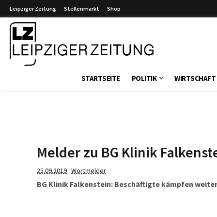
Leipziger Zeitung
Stellenmarkt
Shop
Leipziger Zeitung
STARTSEITE
POLITIK
WIRTSCHAFT
Melder zu BG Klinik Falkenst
25.09.2019
Wortmelder
·
BG Klinik Falkenstein: Beschäftigte kämpfen weiterhi