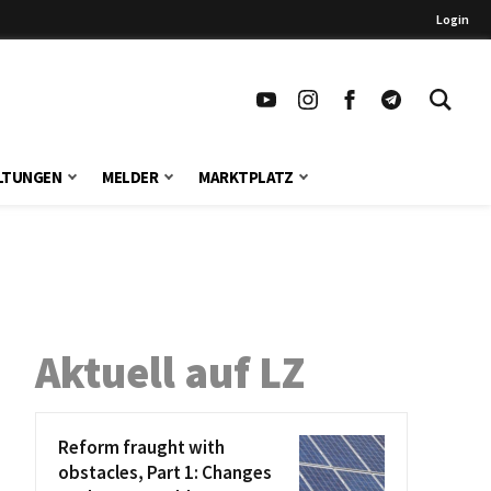
Login
LTUNGEN
MELDER
MARKTPLATZ
n
Aktuell auf LZ
Reform fraught with
obstacles, Part 1: Changes