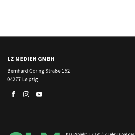
LZ MEDIEN GMBH
Bernhard Göring Straße 152
04277 Leipzig
Das Projekt „LZ TV“ (LZ Television) d