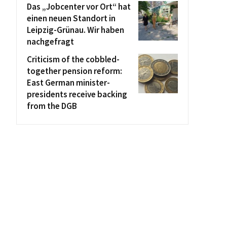
Das „Jobcenter vor Ort“ hat
einen neuen Standort in
Leipzig-Grünau. Wir haben
nachgefragt
Criticism of the cobbled-
together pension reform:
East German minister-
presidents receive backing
from the DGB