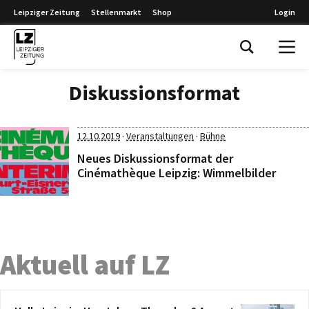
Leipziger Zeitung
Stellenmarkt
Shop
Login
Leipziger Zeitung
Diskussionsformat
·
·
12.10.2019
Veranstaltungen
Bühne
Neues Diskussionsformat der
Cinémathèque Leipzig: Wimmelbilder
Aktuell auf LZ