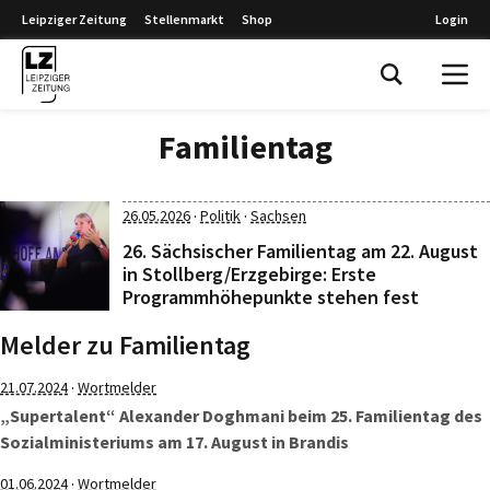
Leipziger Zeitung
Stellenmarkt
Shop
Login
Leipziger Zeitung
Familientag
·
·
26.05.2026
Politik
Sachsen
26. Sächsischer Familientag am 22. August
in Stollberg/Erzgebirge: Erste
Programmhöhepunkte stehen fest
Melder zu Familientag
·
21.07.2024
Wortmelder
„Supertalent“ Alexander Doghmani beim 25. Familientag des
Sozialministeriums am 17. August in Brandis
·
01.06.2024
Wortmelder