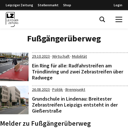
Leipziger Zeitung
Stellenmarkt
Shop
Login
Leipziger Zeitung
Fußgängerüberweg
·
·
29.10.2023
Wirtschaft
Mobilität
Ein Ring für alle: Radfahrstreifen am
Tröndlinring und zwei Zebrastreifen über
Radwege
·
·
26.08.2023
Politik
Brennpunkt
Grundschule in Lindenau: Breitester
Zebrastreifen Leipzigs entsteht in der
Gießerstraße
Melder zu Fußgängerüberweg