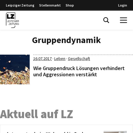
Leipziger Zeitung
Stellenmarkt
Shop
Login
Leipziger Zeitung
Gruppendynamik
·
·
16.07.2017
Leben
Gesellschaft
Wie Gruppendruck Lösungen verhindert
und Aggressionen verstärkt
Aktuell auf LZ