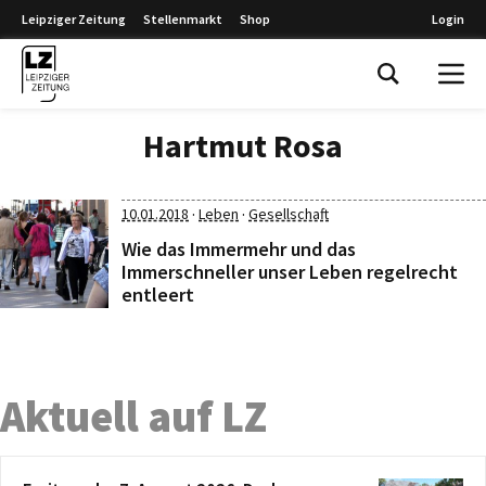
Leipziger Zeitung
Stellenmarkt
Shop
Login
Leipziger Zeitung
Hartmut Rosa
·
·
10.01.2018
Leben
Gesellschaft
Wie das Immermehr und das
Immerschneller unser Leben regelrecht
entleert
Aktuell auf LZ