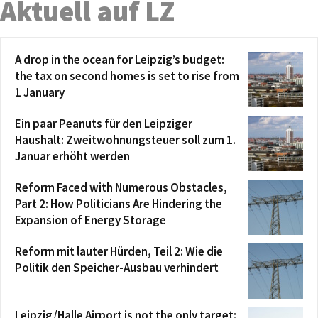
Aktuell auf LZ
A drop in the ocean for Leipzig’s budget:
the tax on second homes is set to rise from
1 January
Ein paar Peanuts für den Leipziger
Haushalt: Zweitwohnungsteuer soll zum 1.
Januar erhöht werden
Reform Faced with Numerous Obstacles,
Part 2: How Politicians Are Hindering the
Expansion of Energy Storage
Reform mit lauter Hürden, Teil 2: Wie die
Politik den Speicher-Ausbau verhindert
Leipzig/Halle Airport is not the only target: