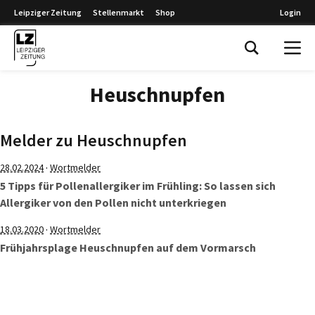
Leipziger Zeitung
Stellenmarkt
Shop
Login
Leipziger Zeitung
Heuschnupfen
Melder zu Heuschnupfen
·
28.02.2024
Wortmelder
5 Tipps für Pollenallergiker im Frühling: So lassen sich
Allergiker von den Pollen nicht unterkriegen
·
18.03.2020
Wortmelder
Frühjahrsplage Heuschnupfen auf dem Vormarsch