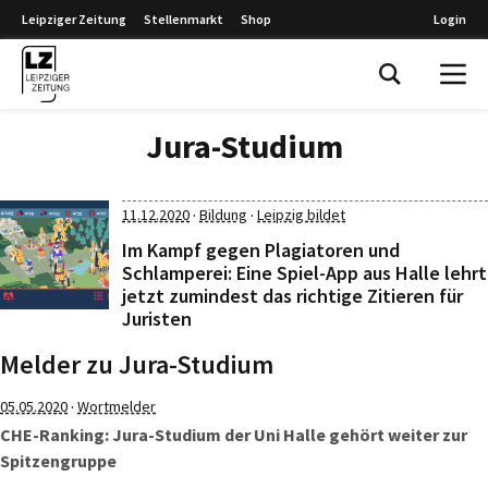
Leipziger Zeitung
Stellenmarkt
Shop
Login
Leipziger Zeitung
Jura-Studium
·
·
11.12.2020
Bildung
Leipzig bildet
Im Kampf gegen Plagiatoren und
Schlamperei: Eine Spiel-App aus Halle lehrt
jetzt zumindest das richtige Zitieren für
Juristen
Melder zu Jura-Studium
·
05.05.2020
Wortmelder
CHE-Ranking: Jura-Studium der Uni Halle gehört weiter zur
Spitzengruppe