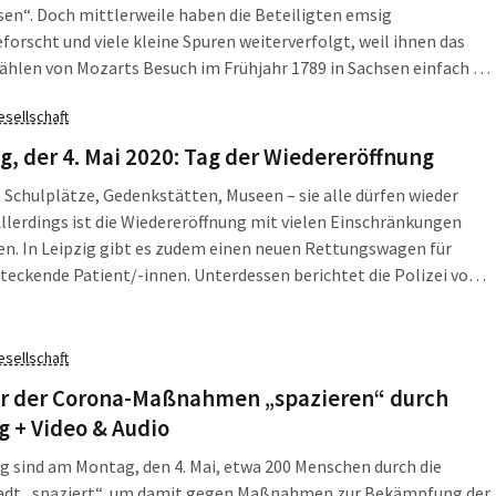
en“. Doch mittlerweile haben die Beteiligten emsig
forscht und viele kleine Spuren weiterverfolgt, weil ihnen das
hlen von Mozarts Besuch im Frühjahr 1789 in Sachsen einfach zu
r. Denn das ließ spannende Fragen völlig unbeantwortet. Zum
esellschaft
l: Warum kam Mozart ausgerechnet nach Sachsen? Und warum
pzig? Und was hat es mit der Glasharmonika auf sich?
, der 4. Mai 2020: Tag der Wiedereröffnung
, Schulplätze, Gedenkstätten, Museen – sie alle dürfen wieder
Allerdings ist die Wiedereröffnung mit vielen Einschränkungen
n. In Leipzig gibt es zudem einen neuen Rettungswagen für
eckende Patient/-innen. Unterdessen berichtet die Polizei von
ichen Neonazis, die in einem Wald nahe Leipzig ein Camp
t haben. Die L-IZ fasst zusammen, was am Montag, den 4. Mai
 Leipzig und Sachsen wichtig war.
esellschaft
r der Corona-Maßnahmen „spazieren“ durch
g + Video & Audio
ig sind am Montag, den 4. Mai, etwa 200 Menschen durch die
adt „spaziert“, um damit gegen Maßnahmen zur Bekämpfung der