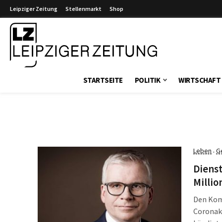
Leipziger Zeitung
Stellenmarkt
Shop
Leipziger Zeitung
STARTSEITE
POLITIK
WIRTSCHAFT
Leben
G
·
Dienst
Milli
Den Kom
Coronakr