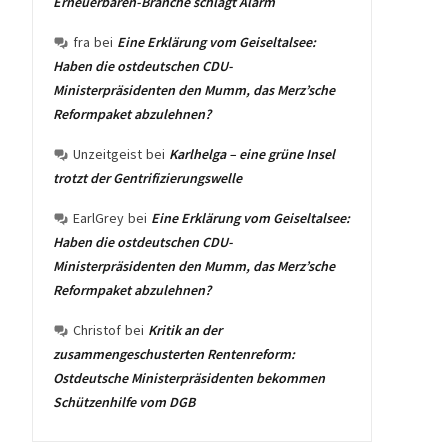
Erneuerbaren-Branche schlägt Alarm
fra
bei
Eine Erklärung vom Geiseltalsee:
Haben die ostdeutschen CDU-
Ministerpräsidenten den Mumm, das Merz’sche
Reformpaket abzulehnen?
Unzeitgeist
bei
Karlhelga – eine grüne Insel
trotzt der Gentrifizierungswelle
EarlGrey
bei
Eine Erklärung vom Geiseltalsee:
Haben die ostdeutschen CDU-
Ministerpräsidenten den Mumm, das Merz’sche
Reformpaket abzulehnen?
Christof
bei
Kritik an der
zusammengeschusterten Rentenreform:
Ostdeutsche Ministerpräsidenten bekommen
Schützenhilfe vom DGB