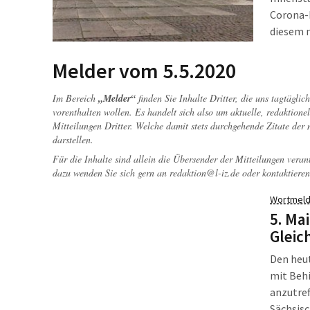
Corona-P
diesem 
hatte e
Redebei
Melder vom 5.5.2020
teilweis
Im Bereich
„Melder“
finden Sie Inhalte Dritter, die uns tagtägli
vorenthalten wollen. Es handelt sich also um aktuelle, redaktionel
Mitteilungen Dritter. Welche damit stets durchgehende Zitate der
darstellen.
Für die Inhalte sind allein die Übersender der Mitteilungen veran
dazu wenden Sie sich gern an
redaktion@l-iz.de
oder kontaktieren
Wortmeld
5. Ma
Gleic
Den heu
mit Behi
anzutref
Sächsisc