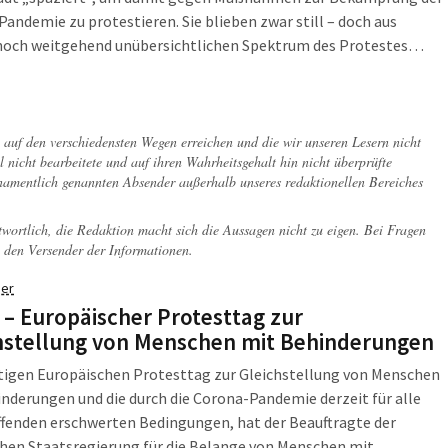
andemie zu protestieren. Sie blieben zwar still – doch aus
noch weitgehend unübersichtlichen Spektrum des Protestes
s in den vergangenen Tagen bereits Kundgebungen mit
trägen gegeben. Dort wurde die Kritik an den Maßnahmen
e mit Verschwörungstheorien verknüpft.
ch auf den verschiedensten Wegen erreichen und die wir unseren Lesern nicht
l nicht bearbeitete und auf ihren Wahrheitsgehalt hin nicht überprüfte
 namentlich genannten Absender außerhalb unseres redaktionellen Bereiches
twortlich, die Redaktion macht sich die Aussagen nicht zu eigen. Bei Fragen
 den Versender der Informationen.
er
i – Europäischer Protesttag zur
hstellung von Menschen mit Behinderungen
tigen Europäischen Protesttag zur Gleichstellung von Menschen
nderungen und die durch die Corona-Pandemie derzeit für alle
fenden erschwerten Bedingungen, hat der Beauftragte der
hen Staatsregierung für die Belange von Menschen mit