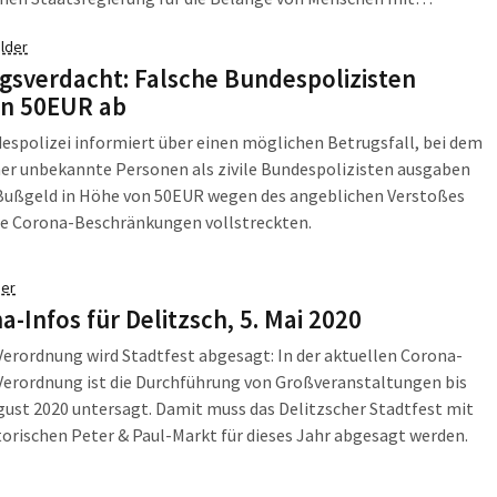
rungen, Stephan Pöhler, zum Anlass genommen, mit den
lder
chen Behindertenverbänden ins Gespräch zu kommen.
gsverdacht: Falsche Bundespolizisten
n 50EUR ab
espolizei informiert über einen möglichen Betrugsfall, bei dem
her unbekannte Personen als zivile Bundespolizisten ausgaben
 Bußgeld in Höhe von 50EUR wegen des angeblichen Verstoßes
ie Corona-Beschränkungen vollstreckten.
er
a-Infos für Delitzsch, 5. Mai 2020
rordnung wird Stadtfest abgesagt: In der aktuellen Corona-
Verordnung ist die Durchführung von Großveranstaltungen bis
ust 2020 untersagt. Damit muss das Delitzscher Stadtfest mit
orischen Peter & Paul-Markt für dieses Jahr abgesagt werden.