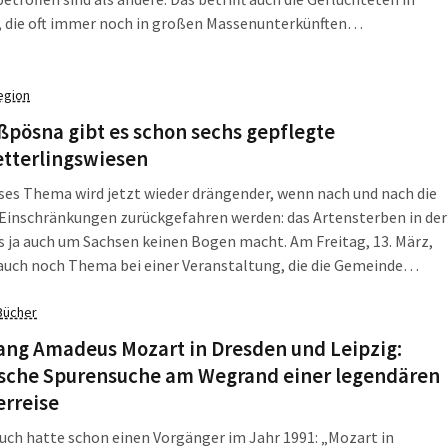
 die oft immer noch in großen Massenunterkünften
racht sind. Das ist auch ein Forschungsthema. Forscherinnen am
Institut für Länderkunde haben mit Akteuren in
eteninitiativen in Leipzig gesprochen. Die Ergebnisse ihrer
egion
e verdeutlichen die schwierige Lage in den Asylunterkünften und
ßpösna gibt es schon sechs gepflegte
ngseinrichtungen und unterstreichen den verstärkten
tterlingswiesen
gsbedarf bei Unterbringung, Kommunikation und Bildung.
ses Thema wird jetzt wieder drängender, wenn nach und nach die
Einschränkungen zurückgefahren werden: das Artensterben in der
s ja auch um Sachsen keinen Bogen macht. Am Freitag, 13. März,
auch noch Thema bei einer Veranstaltung, die die Gemeinde
a, der Kuhstall e. V. und der UferLeben e. V. gemeinsam
alteten. Die Idee zum „Informationsabend blühendes Großpösna“
Bücher
 im Frühjahr 2019 als Reaktion auf das dramatische
ang Amadeus Mozart in Dresden und Leipzig:
sterben und den globalen Verlust der Biodiversität.
ische Spurensuche am Wegrand einer legendären
erreise
uch hatte schon einen Vorgänger im Jahr 1991: „Mozart in