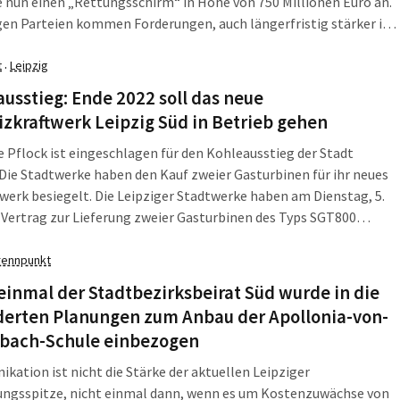
 nun einen „Rettungsschirm“ in Höhe von 750 Millionen Euro an.
gen Parteien kommen Forderungen, auch längerfristig stärker in
unen zu investieren. Die L-IZ fasst zusammen, was am Dienstag,
ai 2020, in Leipzig und Sachsen wichtig war.
t
Leipzig
·
usstieg: Ende 2022 soll das neue
zkraftwerk Leipzig Süd in Betrieb gehen
e Pflock ist eingeschlagen für den Kohleausstieg der Stadt
 Die Stadtwerke haben den Kauf zweier Gasturbinen für ihr neues
werk besiegelt. Die Leipziger Stadtwerke haben am Dienstag, 5.
 Vertrag zur Lieferung zweier Gasturbinen des Typs SGT800
 Gasturbine 800) mit Siemens unterzeichnet. Die Gasturbinen
er Gesamtleistung von 2 mal 62 MW werden im neuen
rennpunkt
twerk (HKW) Leipzig Süd in der Bornaischen Straße zum Einsatz
einmal der Stadtbezirksbeirat Süd wurde in die
.
derten Planungen zum Anbau der Apollonia-von-
bach-Schule einbezogen
ation ist nicht die Stärke der aktuellen Leipziger
ungsspitze, nicht einmal dann, wenn es um Kostenzuwächse von