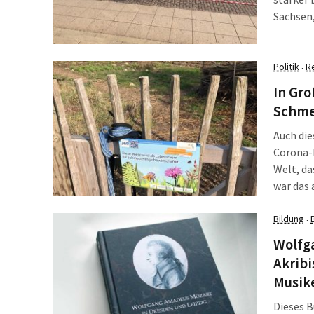
Sachsen,
untergeb
Leibniz-
Geflücht
Politik
R
·
Recherch
In Gro
Betreuu
Schme
Handlun
Auch die
Corona-
Welt, da
war das 
Großpösn
veranst
Bildung
·
entstand
Wolfg
Insekten
Akrib
Musik
Dieses B