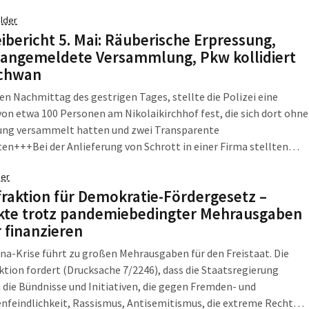
lder
eibericht 5. Mai: Räuberische Erpressung,
 angemeldete Versammlung, Pkw kollidiert
Schwan
n Nachmittag des gestrigen Tages, stellte die Polizei eine
on etwa 100 Personen am Nikolaikirchhof fest, die sich dort ohne
ng versammelt hatten und zwei Transparente
en+++Bei der Anlieferung von Schrott in einer Firma stellten
iter eine Handgranate fest+++Am gestrigen Abend kam es zu
er
rand in einem Wohn- und Geschäftshaus+++Unbekannte begaben
fraktion für Demokratie-Fördergesetz –
das Treppenhaus eines Geschäftshauses, hebelten im Anschluss die
kte trotz pandemiebedingter Mehrausgaben
tür zu den Büros eines Möbelgeschäfts auf und entwendeten aus
r finanzieren
ine Kaffeemaschine.
na-Krise führt zu großen Mehrausgaben für den Freistaat. Die
ktion fordert (Drucksache 7/2246), dass die Staatsregierung
die Bündnisse und Initiativen, die gegen Fremden- und
feindlichkeit, Rassismus, Antisemitismus, die extreme Rechte,