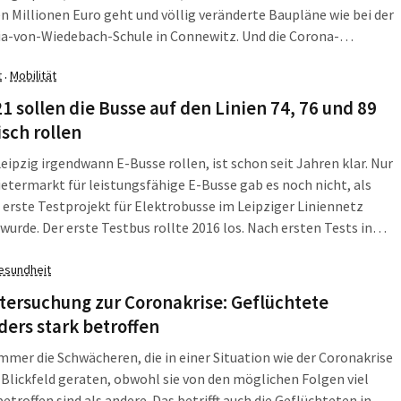
 Millionen Euro geht und völlig veränderte Baupläne wie bei der
ia-von-Wiedebach-Schule in Connewitz. Und die Corona-
situation kann dafür keine Ausrede sein, denn das Dezernat
t
Mobilität
·
Soziales, Gesundheit und Schule wusste seit August 2019, dass
m geplanten Erweiterungsbau für die Oberschule fast alles
1 sollen die Busse auf den Linien 74, 76 und 89
 hatte.
isch rollen
Leipzig irgendwann E-Busse rollen, ist schon seit Jahren klar. Nur
etermarkt für leistungsfähige E-Busse gab es noch nicht, als
 erste Testprojekt für Elektrobusse im Leipziger Liniennetz
wurde. Der erste Testbus rollte 2016 los. Nach ersten Tests in
suchte das Fraunhofer Institut für Verkehrs- und
uktursysteme (IVI) in Zusammenarbeit mit den LVB nach der
esundheit
n Lösung für Leipzig. Jetzt wurde tatsächlich die erste E-Bus-
tersuchung zur Coronakrise: Geflüchtete
estellt.
ers stark betroffen
immer die Schwächeren, die in einer Situation wie der Coronakrise
Blickfeld geraten, obwohl sie von den möglichen Folgen viel
betroffen sind als andere. Das betrifft auch die Geflüchteten in