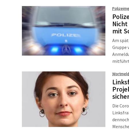
Polizeime
Poliz
Nicht
mit 
Am späte
Gruppe v
Anmeldu
mitführt
Mitarbe
Wortmeld
einem B
Links
sich in 
Proje
Zugangs
siche
diesen e
Die Coro
Linksfra
dennoch 
Menschen