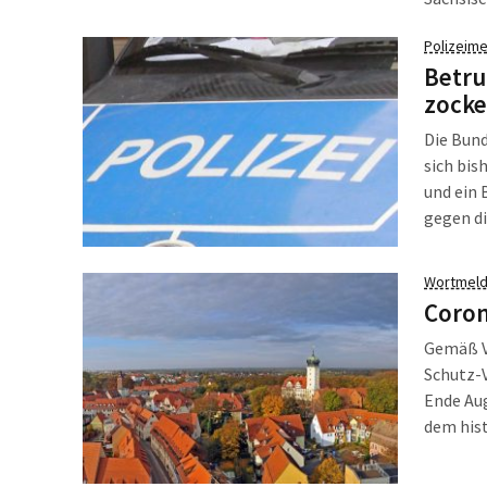
Behinde
Polizeime
Sächsis
Betru
zocke
Die Bund
sich bis
und ein
gegen d
Wortmeld
Coron
Gemäß Ve
Schutz-
Ende Aug
dem hist