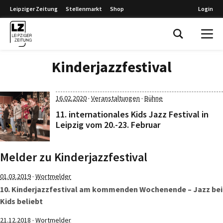
Leipziger Zeitung
Stellenmarkt
Shop
Login
Leipziger Zeitung
Kinderjazzfestival
·
·
16.02.2020
Veranstaltungen
Bühne
11. internationales Kids Jazz Festival in
Leipzig vom 20.-23. Februar
Melder zu Kinderjazzfestival
·
01.03.2019
Wortmelder
10. Kinderjazzfestival am kommenden Wochenende – Jazz bei
Kids beliebt
·
21.12.2018
Wortmelder