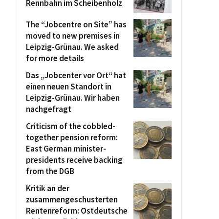
Rennbahn im Scheibenholz
The “Jobcentre on Site” has
moved to new premises in
Leipzig-Grünau. We asked
for more details
Das „Jobcenter vor Ort“ hat
einen neuen Standort in
Leipzig-Grünau. Wir haben
nachgefragt
Criticism of the cobbled-
together pension reform:
East German minister-
presidents receive backing
from the DGB
Kritik an der
zusammengeschusterten
Rentenreform: Ostdeutsche