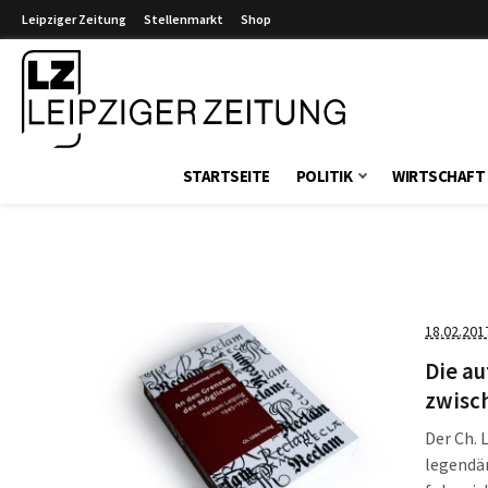
Leipziger Zeitung
Stellenmarkt
Shop
Leipziger Zeitung
STARTSEITE
POLITIK
WIRTSCHAFT
18.02.201
Die a
zwisc
Der Ch. 
legendär