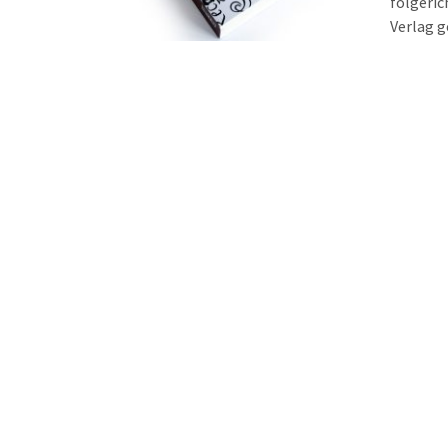
folgeric
Verlag g
Ergebnis
Buchwiss