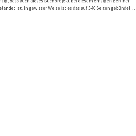
htig, dass auch dieses Buchprojekt bei diesem emsigen Berliner
elandet ist. In gewisser Weise ist es das auf 540 Seiten gebündelte
 eines Forschungsprojekts: des Reclam-Projekt der Leipziger
enschaftler.