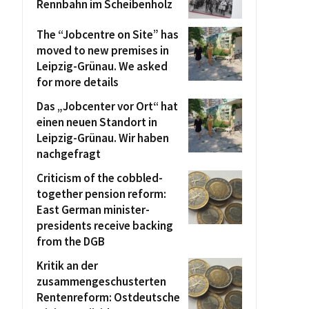
Rennbahn im Scheibenholz
The “Jobcentre on Site” has
moved to new premises in
Leipzig-Grünau. We asked
for more details
Das „Jobcenter vor Ort“ hat
einen neuen Standort in
Leipzig-Grünau. Wir haben
nachgefragt
Criticism of the cobbled-
together pension reform:
East German minister-
presidents receive backing
from the DGB
Kritik an der
zusammengeschusterten
Rentenreform: Ostdeutsche