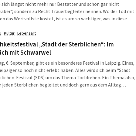
e sich längst nicht mehr nur Bestatter und schon gar nicht
äber", sondern zu Recht Trauerbegleiter nennen. Wo der Tod mit
n das Wertvollste kostet, ist es um so wichtiger, was in diesem
d, welche Gedanken es hinterließ, vielleicht sogar, warum es so
urde. Ein Festival in Leipzig hat sich in diesem September
9
Kultur
Lebensart
·
·
ht, dem Tod ins Gesicht zu sehen und Frank Pasic von der
hkeitsfestival „Stadt der Sterblichen“: Im
ltenden Funus Stiftung weiß, wie „wichtig und sinnstiftend der
äch mit Schwarwel
mit dem Tod sein kann“.
ag, 6. September, gibt es ein besonderes Festival in Leipzig. Eines,
Leipziger so noch nicht erlebt haben. Alles wird sich beim "Stadt
blichen-Festival (SDS) um das Thema Tod drehen. Ein Thema also,
 jeden Sterblichen begleitet und doch gern aus dem Alltag
lten wird. Zeit für ein Gespräch mit dem Mit-Macher des neuen
s, Schwarwel von der Agentur glücklicher Montag, darüber, wie die
u entstand und was die Leipiger erwartet.