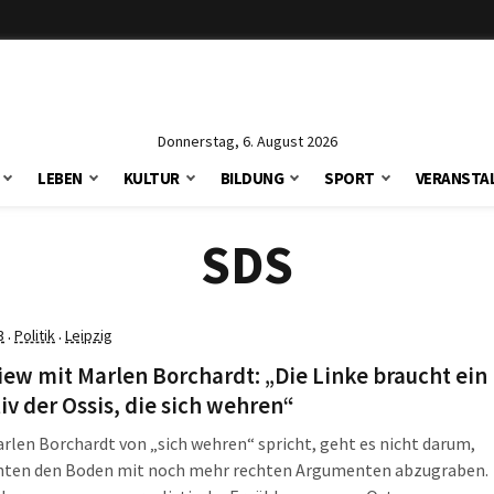
Donnerstag, 6. August 2026
LEBEN
KULTUR
BILDUNG
SPORT
VERANSTA
SDS
3
Politik
Leipzig
·
·
iew mit Marlen Borchardt: „Die Linke braucht ein
iv der Ossis, die sich wehren“
len Borchardt von „sich wehren“ spricht, geht es nicht darum,
hten den Boden mit noch mehr rechten Argumenten abzugraben.