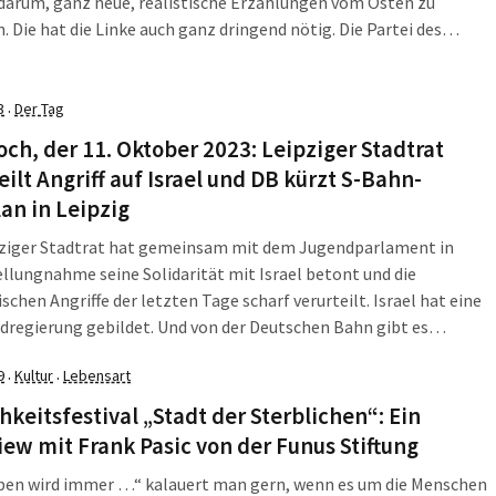
darum, ganz neue, realistische Erzählungen vom Osten zu
. Die hat die Linke auch ganz dringend nötig. Die Partei des
ischen Sozialismus (PDS), die später zur Partei Die Linke wurde,
relang […]
3
Der Tag
·
ch, der 11. Oktober 2023: Leipziger Stadtrat
eilt Angriff auf Israel und DB kürzt S-Bahn-
an in Leipzig
pziger Stadtrat hat gemeinsam mit dem Jugendparlament in
ellungnahme seine Solidarität mit Israel betont und die
ischen Angriffe der letzten Tage scharf verurteilt. Israel hat eine
regierung gebildet. Und von der Deutschen Bahn gibt es
iten: Wegen Personalmangels entfallen ab Mitte Oktober einige
9
Kultur
Lebensart
·
·
ahrten in Leipzig und der neue DB-Winterfahrplan bringt
höhungen, aber […]
hkeitsfestival „Stadt der Sterblichen“: Ein
iew mit Frank Pasic von der Funus Stiftung
ben wird immer …“ kalauert man gern, wenn es um die Menschen