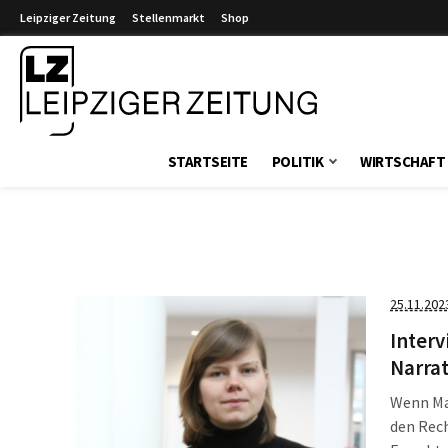
Leipziger Zeitung
Stellenmarkt
Shop
Leipziger Zeitung
STARTSEITE
POLITIK
WIRTSCHAFT
25.11.202
Interv
Narrat
Wenn Mar
den Rec