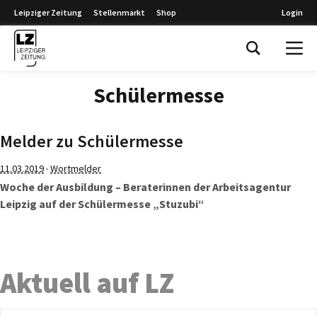
Leipziger Zeitung
Stellenmarkt
Shop
Login
Leipziger Zeitung
Schülermesse
Melder zu Schülermesse
·
11.03.2019
Wortmelder
Woche der Ausbildung – Beraterinnen der Arbeitsagentur
Leipzig auf der Schülermesse „Stuzubi“
Aktuell auf LZ