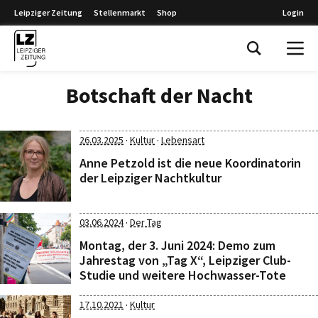
Leipziger Zeitung
Stellenmarkt
Shop
Login
Leipziger Zeitung
Botschaft der Nacht
·
·
26.03.2025
Kultur
Lebensart
Anne Petzold ist die neue Koordinatorin
der Leipziger Nachtkultur
·
03.06.2024
Der Tag
Montag, der 3. Juni 2024: Demo zum
Jahrestag von „Tag X“, Leipziger Club-
Studie und weitere Hochwasser-Tote
·
17.10.2021
Kultur