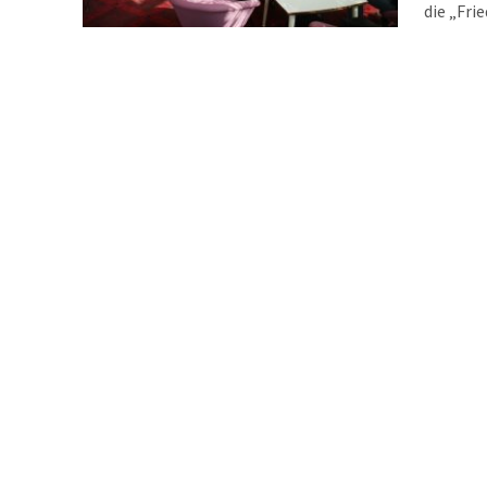
die „Fri
zu rechn
Nikolaik
überhau