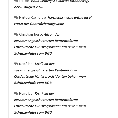
fra
bei
Hallo Leipzig: So startet Donnerstag,
der 6. August 2026
KarlderKleine
bei
Karlhelga – eine grüne Insel
trotzt der Gentrifizierungswelle
Christian
bei
Kritik an der
zusammengeschusterten Rentenreform:
Ostdeutsche Ministerpräsidenten bekommen
Schützenhilfe vom DGB
René
bei
Kritik an der
zusammengeschusterten Rentenreform:
Ostdeutsche Ministerpräsidenten bekommen
Schützenhilfe vom DGB
René
bei
Kritik an der
zusammengeschusterten Rentenreform:
Ostdeutsche Ministerpräsidenten bekommen
Schützenhilfe vom DGB