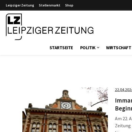
Leipziger Zeitung
Stellenmarkt
Shop
Leipziger Zeitung
STARTSEITE
POLITIK
WIRTSCHAFT
22.04.202
Imman
Begin
Am 22. A
Zeitung 