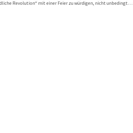
edliche Revolution“ mit einer Feier zu würdigen, nicht unbedingt
en war. Den nächsten Anlauf gab es ja dann 2007 auf dem
irchhof. Erst mal probehalber: Interessiert das die Leipziger
pt noch?