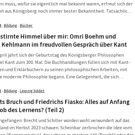
n muss, wofür sie eigentlich mal bekannt waren, erfreut sich der
ph aus Königsberg noch immer bester Bekanntheit. Tatsächlich
och berühmter als zu seinen Lebzeiten, denn gelesen und
rt wird […]
4
Bildung
Bücher
·
·
estirnte Himmel über mir: Omri Boehm und
l Kehlmann im freudvollen Gespräch über Kant
pril jährt sich der Geburtstag des Königsberger Philosophen
 Kant zum 300. Mal. Die Buchhandlungen füllen sich mit Kant-
en und Erklärbüchern zu seinen philosophischen Arbeiten, mit
e moderne Philosophie begann. Eine Gelegenheit, die sich
n nicht entgehen ließ und zwei der versiertesten Kant-Kenner zu
spräch einlud, das am 30. und 31. […]
3
Bildung
Leipzig bildet
·
·
ts Bruch und Friedrichs Fiasko: Alles auf Anfang
ob des Lernens? (Teil 2)
ngefangen: Brecht und Schiller würden wohl verwundert auf das
and im Herbst 2023 schauen. Scheinbar zerbrochen die Idee vom
hen (Kommunismus), das schwer zu machen ist“ (Brecht) oder das