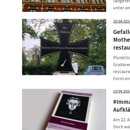
längere
unter an
dem Ruf 
[…]
20.04.202
Gefal
Mothe
restau
Pünktlic
Grabkreu
restauri
Form ei
gesicher
10.04.202
Buchsta
#Imma
Aufkl
Am 22. A
Doch wäh