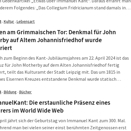
n Gedenkartikel „Etwas über Immanuel Kant“. Daraus erfährt man
derem Folgendes: „Das Collegium Fridricianum stand damals in
einer allgemeinen Sittlichkeit, und deswegen trug der Vater kein
4
Kultur
Lebensart
·
·
len am Grimmaischen Tor: Denkmal für John
rby auf Altem Johannisfriedhof wurde
riert
h zum Beginn des Kant-Jubiläumsjahres am 22. April 2024 ist das
z für John Motherby auf dem Alten Johannisfriedhof fertig
ert, teilt das Kulturamt der Stadt Leipzig mit. Das um 1815 in
nes Eisernen Kreuzes entstandene Denkmal wurde statisch
t, erhielt einen neuen Anstrich und die hervorgehobenen
4
Bildung
Bücher
·
·
ben wurden neu vergoldet. Mit der Erhöhung […]
nuelKant: Die erstaunliche Präsenz eines
ärers im World Wide Web
pril jährt sich der Geburtstag von Immanuel Kant zum 300. Mal.
rend man bei vielen seiner einst berühmten Zeitgenossen erst