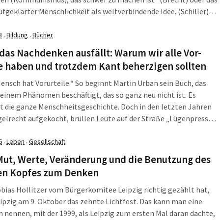
ufgeklärter Menschlichkeit als weltverbindende Idee. (Schiller)
nschen werden Brüder, wo dein sanfter Flügel weilt“ bekäme im
n Posthumanismus wohl zuerst und vorrangig […]
3
Bildung
Bücher
·
·
as Nachdenken ausfällt: Warum wir alle Vor-
e haben und trotzdem Kant beherzigen sollten
ensch hat Vorurteile.“ So beginnt Martin Urban sein Buch, das
 einem Phänomen beschäftigt, das so ganz neu nicht ist. Es
t die ganze Menschheitsgeschichte. Doch in den letzten Jahren
egelrecht aufgekocht, brüllen Leute auf der Straße „Lügenpresse“,
t ein amerikanischer Ex-Präsident mit Lügen, die dann als
tive Wahrheiten“ verkauft wurden. […]
6
Leben
Gesellschaft
·
·
Mut, Werte, Veränderung und die Benutzung des
en Kopfes zum Denken
ias Hollitzer vom Bürgerkomitee Leipzig richtig gezählt hat,
eipzig am 9. Oktober das zehnte Lichtfest. Das kann man eine
n nennen, mit der 1999, als Leipzig zum ersten Mal daran dachte,